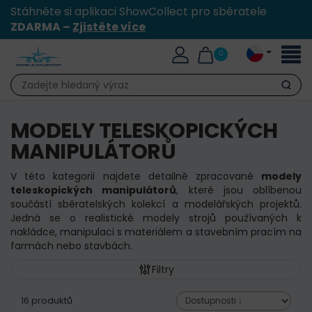
Stáhněte si aplikaci ShowCollect pro sběratele
ZDARMA –
Zjistěte více
Přepn
0
naviga
Hledat
MODELY TELESKOPICKÝCH
MANIPULÁTORŮ
V této kategorii najdete detailně zpracované
modely
teleskopických manipulátorů
, které jsou oblíbenou
součástí sběratelských kolekcí a modelářských projektů.
Jedná se o realistické modely strojů používaných k
nakládce, manipulaci s materiálem a stavebním pracím na
farmách nebo stavbách.
Filtry
16 produktů