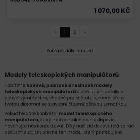
1 070,00 KČ
«
1
2
»
Zobrazit další produkt
Modely teleskopických manipulátorů
Nabízíme
kovové, plastové a resinové modely
teleskopických manipulátorů
s precizními detaily a
pohyblivými částmi, vhodné pro sběratele, modeláře a
tvorbu dioramat se stavební či zemědělskou tematikou.
Pokud hledáte konkrétní
model teleskopického
manipulátora
, který momentálně není k dispozici,
neváhejte nás kontaktovat. Díky naší síti dodavatelů se rádi
pokusíme zajistit přesně ten model, který potřebujete.