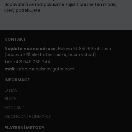
dodavatelů se rádi pokusíme zajistit přesně ten model,
který potřebujete.
KONTAKT
Najdete nás na adrese:
Hálova 16, 851 01 Bratislava
(budova SPŠ elektrotechnické, boční vchod)
t
el:
+421 948 068 744
mail:
info@modelsnavigator.com
INFORMACE
O NÁS
BLOG
KONTAKT
OBCHODNÍ PODMÍNKY
PLATEBNÍ METODY