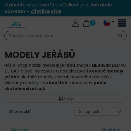
Stáhněte si aplikaci ShowCollect pro sběratele
ZDARMA –
Zjistěte více
Přepn
0
naviga
Hledat
MODELY JEŘÁBŮ
Náš e-shop nabízí
modely
jeřábů
značek
LIEBHERR
DEMAG
ZIL
CAT
a pod. Naleznete u nás plastové i
kovové modely
jeřábů
ale také modely z kombinovaného materiálu.
Všechny modely jsou
kvalitně
zpracovány
podle
skutečných strojů.
Filtry
30 produktů
Skladem
Novinka!