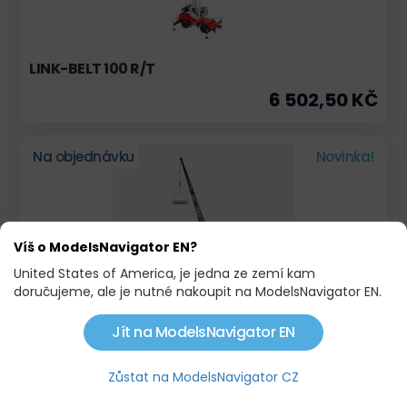
LINK-BELT 100 R/T
6 502,50 KČ
Na objednávku
Novinka!
Víš o ModelsNavigator EN?
United States of America, je jedna ze zemí kam
doručujeme, ale je nutné nakoupit na ModelsNavigator EN.
Jít na ModelsNavigator EN
LINK-BELT 175 A/T
8 415,00 KČ
Zůstat na ModelsNavigator CZ