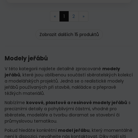
«
1
2
»
Zobrazit dalších 15 produktů
Modely jeřábů
V této kategorii najdete detailně zpracované
modely
jeřábů
, které jsou oblíbenou součástí sběratelských kolekcí
a modelářských projektů. Jedná se o realistické modely
jeřábů používaných při stavbě, nakládce a přepravě
těžkých materiálů.
Nabízíme
kovové, plastové a resinové modely jeřábů
s
precizními detaily a pohyblivými částmi, vhodné pro
sběratele, modeláře a tvorbu dioramat se stavební či
průmyslovou tematikou.
Pokud hledáte konkrétní
model jeřábu
, který momentálně
není k dispozici, neváhejte nás kontaktovat. Díky naší síti