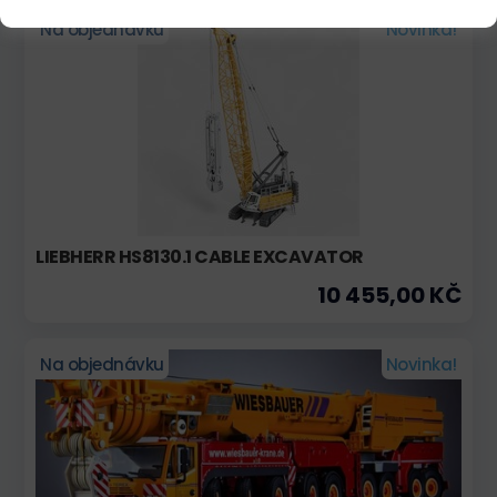
Na objednávku
Novinka!
LIEBHERR HS8130.1 CABLE EXCAVATOR
10 455,00 KČ
Na objednávku
Novinka!