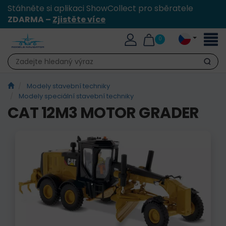
Stáhněte si aplikaci ShowCollect pro sběratele
ZDARMA –
Zjistěte více
Přepn
0
naviga
Hledat
Modely stavební techniky
Modely speciální stavební techniky
CAT 12M3 MOTOR GRADER