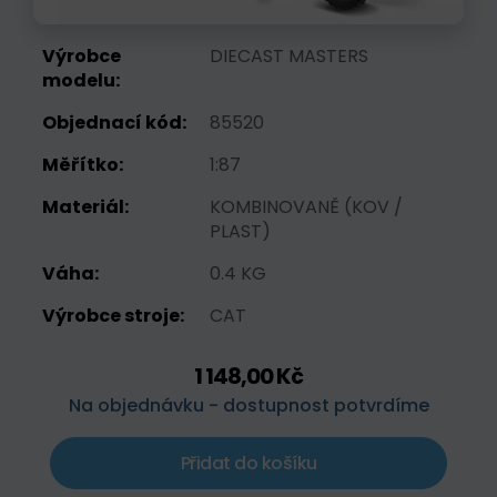
Výrobce
DIECAST MASTERS
modelu:
Objednací kód:
85520
Měřítko:
1:87
Materiál:
KOMBINOVANĚ (KOV /
PLAST)
Váha:
0.4 KG
Výrobce stroje:
CAT
1 148,00 Kč
Na objednávku - dostupnost potvrdíme
Přidat do košíku