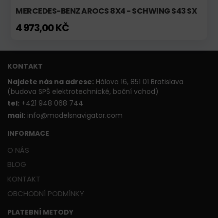
MERCEDES-BENZ AROCS 8X4 - SCHWING S43 SX
4 973,00 KČ
KONTAKT
Najdete nás na adrese:
Hálova 16, 851 01 Bratislava
(budova SPŠ elektrotechnické, boční vchod)
t
el:
+421 948 068 744
mail:
info@modelsnavigator.com
INFORMACE
O NÁS
BLOG
KONTAKT
OBCHODNÍ PODMÍNKY
PLATEBNÍ METODY