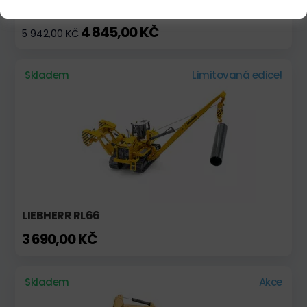
CAT 330 S CZM EK160
4 845,00 KČ
5 942,00 KČ
Skladem
Limitovaná edice!
LIEBHERR RL66
3 690,00 KČ
Skladem
Akce