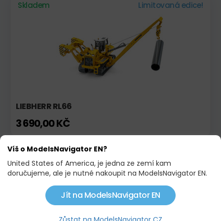
Skladem
Limitovaná edice!
LIEBHERR RL66
3 690,00 KČ
Víš o ModelsNavigator EN?
Skladem
Akce
United States of America, je jedna ze zemí kam
doručujeme, ale je nutné nakoupit na ModelsNavigator EN.
Jít na ModelsNavigator EN
Zůstat na ModelsNavigator CZ