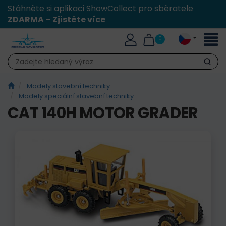
Stáhněte si aplikaci ShowCollect pro sběratele
ZDARMA –
Zjistěte více
Přepn
0
naviga
Hledat
Modely stavební techniky
Modely speciální stavební techniky
CAT 140H MOTOR GRADER