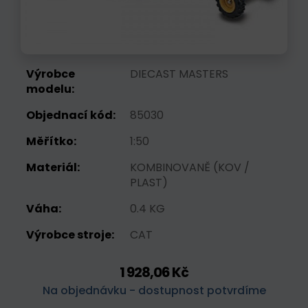
Výrobce
DIECAST MASTERS
modelu:
Objednací kód:
85030
Měřítko:
1:50
Materiál:
KOMBINOVANĚ (KOV /
PLAST)
Váha:
0.4 KG
Výrobce stroje:
CAT
1 928,06 Kč
Na objednávku - dostupnost potvrdíme