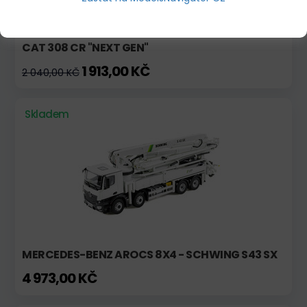
CAT 308 CR "NEXT GEN"
1 913,00 KČ
2 040,00 KČ
Skladem
MERCEDES-BENZ AROCS 8X4 - SCHWING S43 SX
4 973,00 KČ