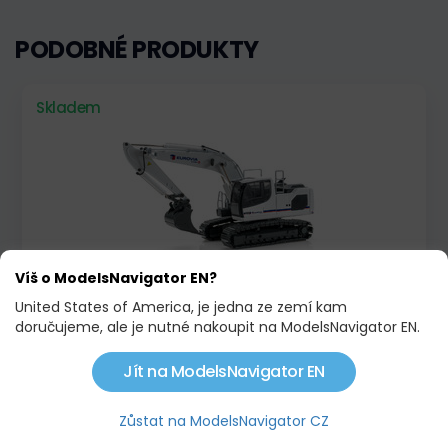
PODOBNÉ PRODUKTY
Skladem
Víš o ModelsNavigator EN?
United States of America, je jedna ze zemí kam
LIEBHERR R 922 PÁSOVÝ BAGR "EUROVIA"
doručujeme, ale je nutné nakoupit na ModelsNavigator EN.
4 332,00 KČ
Jít na ModelsNavigator EN
Skladem
Akce
Zůstat na ModelsNavigator CZ