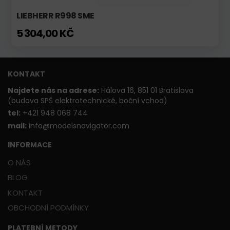
LIEBHERR R998 SME
5 304,00 KČ
KONTAKT
Najdete nás na adrese:
Hálova 16, 851 01 Bratislava
(budova SPŠ elektrotechnické, boční vchod)
t
el:
+421 948 068 744
mail:
info@modelsnavigator.com
INFORMACE
O NÁS
BLOG
KONTAKT
OBCHODNÍ PODMÍNKY
PLATEBNÍ METODY