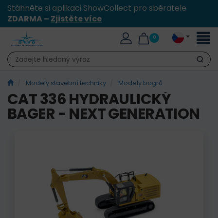
Stáhněte si aplikaci ShowCollect pro sběratele
ZDARMA –
Zjistěte více
Přepn
0
naviga
Hledat
Modely stavební techniky
Modely bagrů
CAT 336 HYDRAULICKÝ
BAGER - NEXT GENERATION