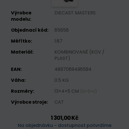
Výrobce
DIECAST MASTERS
modelu:
Objednací kód:
85658
Měřítko:
1:87
Materiál:
KOMBINOVANĚ (KOV /
PLAST)
EAN:
4897069496594
Váha:
0.5 KG
Rozměry:
13×4×5 CM
(D×Š×V)
Výrobce stroje:
CAT
1 301,00 Kč
Na objednávku - dostupnost potvrdíme