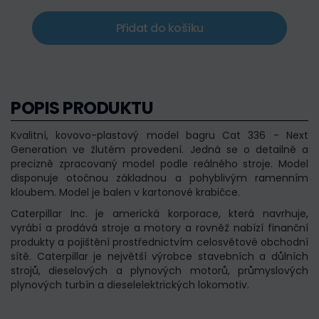
Přidat do košíku
POPIS PRODUKTU
Kvalitní, kovovo-plastový model bagru Cat 336 - Next
Generation ve žlutém provedení. Jedná se o detailně a
precizně zpracovaný model podle reálného stroje. Model
disponuje otočnou základnou a pohyblivým ramenním
kloubem. Model je balen v kartonové krabičce.
Caterpillar Inc. je americká korporace, která navrhuje,
vyrábí a prodává stroje a motory a rovněž nabízí finanční
produkty a pojištění prostřednictvím celosvětové obchodní
sítě. Caterpillar je největší výrobce stavebních a důlních
strojů, dieselových a plynových motorů, průmyslových
plynových turbín a dieselelektrických lokomotiv.