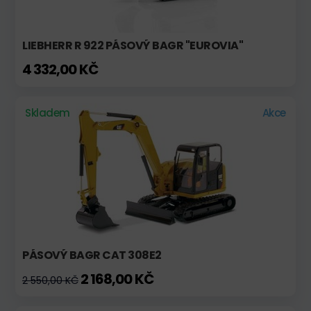
LIEBHERR R 922 PÁSOVÝ BAGR "EUROVIA"
4 332,00 KČ
Skladem
Akce
PÁSOVÝ BAGR CAT 308E2
2 168,00 KČ
2 550,00 KČ