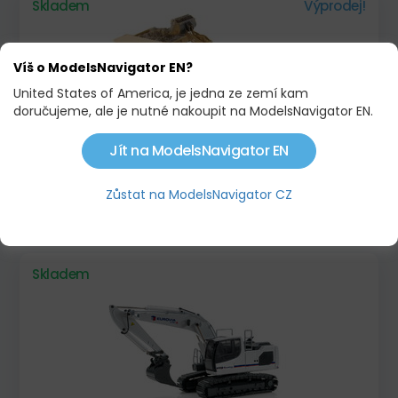
Skladem
Výprodej!
Víš o ModelsNavigator EN?
United States of America, je jedna ze zemí kam
doručujeme, ale je nutné nakoupit na ModelsNavigator EN.
Jít na ModelsNavigator EN
WEATHERED SET CAT 797 + CAT 994K - DIORÁMA
Zůstat na ModelsNavigator CZ
5 049,00 KČ
6 401,00 KČ
Skladem