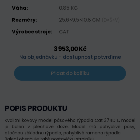
Váha:
0.85 KG
Rozměry:
25.6×9.5×10.8 CM
(D×Š×V)
Výrobce stroje:
CAT
3 953,00 Kč
Na objednávku - dostupnost potvrdíme
Přidat do košíku
POPIS PRODUKTU
Kvalitní kovový model pásového rýpadla Cat 374D L, model
je balen v plechové dóze. Model má pohyblivé pásy,
otočnou základnu rýpadla, pohyblivá ramena rýpadla.
Balení obsahuje také postavičku strojníku.