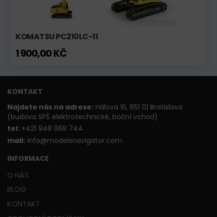
KOMATSU PC210LC-11
1 900,00 KČ
KONTAKT
Najdete nás na adrese:
Hálova 16, 851 01 Bratislava
(budova SPŠ elektrotechnické, boční vchod)
t
el:
+421 948 068 744
mail:
info@modelsnavigator.com
INFORMACE
O NÁS
BLOG
KONTAKT