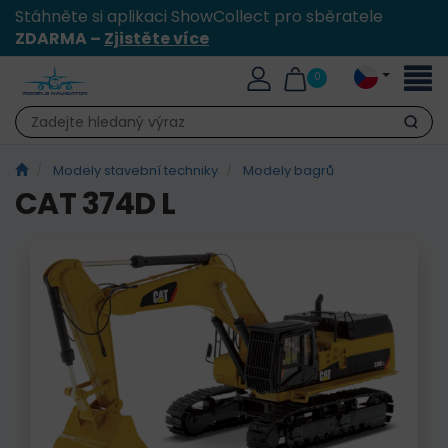
Stáhněte si aplikaci ShowCollect pro sběratele
ZDARMA –
Zjistěte více
Přepn
0
naviga
Hledat
Modely stavební techniky
Modely bagrů
CAT 374D L