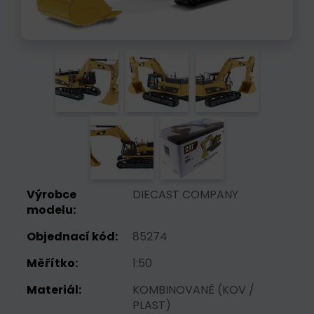
Výrobce
DIECAST COMPANY
modelu:
Objednací kód:
85274
Měřítko:
1:50
Materiál:
KOMBINOVANĚ (KOV /
PLAST)