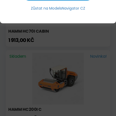
Zůstat na ModelsNavigator CZ
HAMM HC70I CABIN
1 913,00 KČ
Skladem
Novinka!
HAMM HC200I C