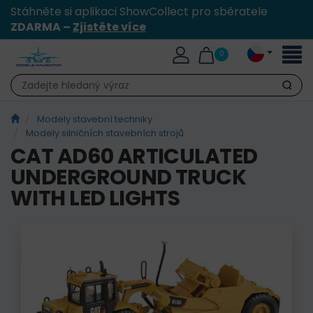
Stáhněte si aplikaci ShowCollect pro sběratele
ZDARMA –
Zjistěte více
Přepn
0
naviga
Hledat
Modely stavební techniky
Modely silničních stavebních strojů
CAT AD60 ARTICULATED
UNDERGROUND TRUCK
WITH LED LIGHTS