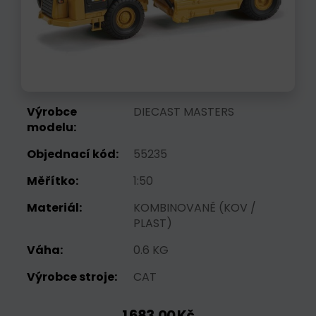
Výrobce
DIECAST MASTERS
modelu:
Objednací kód:
55235
Měřítko:
1:50
Materiál:
KOMBINOVANĚ (KOV /
PLAST)
Váha:
0.6 KG
Výrobce stroje:
CAT
1 683,00 Kč