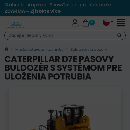
Stáhněte si aplikaci ShowCollect pro sběratele
ZDARMA –
Zjistěte více
Přepn
0
naviga
Hledat
Modely stavební techniky
Buldozery a dozery
CATERPILLAR D7E PÁSOVÝ
BULDOZÉR S SYSTÉMOM PRE
ULOŽENIA POTRUBIA