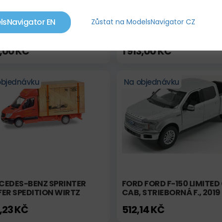
lsNavigator EN
Zůstat na ModelsNavigator CZ
A 1203 (1974) ČERVENÁ
MERCEDES-BENZ SPRINTER
TLA
CDI SPS KURÝR
,00 KČ
1 913,00 KČ
objednávku
Na objednávku
CEDES-BENZ SPRINTER
FORD FORD F-150 LIMITE
ER SPEDITION WIRTZ
CAB, STRIEBORNÁ F., 2019
,23 KČ
512,14 KČ