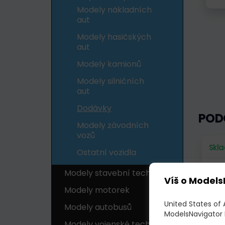
Modely nákladních
aut
Modely hasičských
aut
Modely kamionů
Modely silničních
aut
Dodávky
POD
Modely závodních
vozů
Skl
Ostatní vozidla
Modely stavební techniky
Víš o Models
Modely motorek
United States of
Modely autobusů
ModelsNavigator 
Modely vojenské techniky