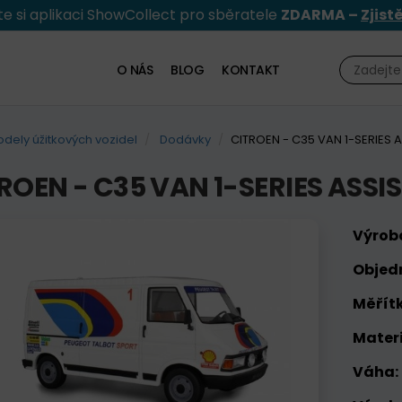
e si aplikaci ShowCollect pro sběratele
ZDARMA –
Zjist
O NÁS
BLOG
KONTAKT
dely úžitkových vozidel
Dodávky
CITROEN - C35 VAN 1-SERIES 
ROEN - C35 VAN 1-SERIES ASSI
Výrob
Objed
Měřítk
Materi
Váha: