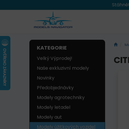
Stáhnět
Mo
KATEGORIE
CIT
Velký Výprodej!
Naše exkluzivní modely
Novinky
Předobjednávky
Modely agrotechniky
Modely letadel
Modely aut
Modely úžitkových vozidel