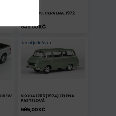
 319
VW T2 BUS, ČERVENÁ, 1972
549,00 KČ
Na objednávku
D CREW
ŠKODA 1203 (1974) ZELENÁ
PASTELOVÁ
595,00 KČ