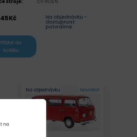
e stroje:
CITROEN
Na objednávku -
,45 Kč
dostupnost
potvrdíme
Přidat do
košíku
Na objednávku
Novinka!
it na