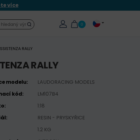
ěte více
0
Hledat
ASSISTENZA RALLY
STENZA RALLY
ce modelu:
LAUDORACING MODELS
nací kód:
LM107B4
o:
1:18
ál:
RESIN - PRYSKYŘICE
1.2 KG