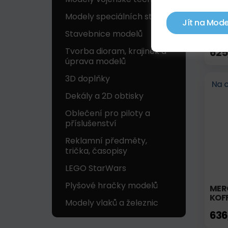
Modely speciálních strojů
Jít na Mode
ŠKOD
Stavebnice modelů
SVĚ
Tvorba dioram, krajinek a
625
úprava modelů
3D doplňky
Na 
Dekály a 2D obtisky
Oblečení pro piloty a
příslušenství
Reklamní předměty,
trička, časopisy
LEGO StarWars
Plyšové hračky modelů
MER
KOFF
Modely vlaků a železnic
636