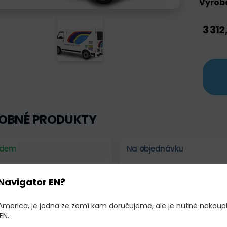
Výrobc
3 312
OBNÉ PRODUKTY
adem
Na objednávku
Navigator EN?
 America, je jedna ze zemí kam doručujeme, ale je nutné nakoup
EN.