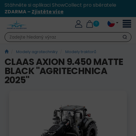
Stáhněte si aplikaci ShowCollect pro sběratele
ZDARMA –
Zjistěte více
Přepn
0
naviga
Hledat
Modely agrotechniky
Modely traktorů
CLAAS AXION 9.450 MATTE
BLACK "AGRITECHNICA
2025"