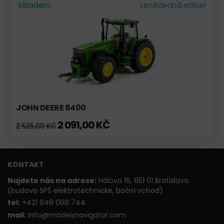
Skladem
Limitovaná edice!
JOHN DEERE 8400
2 091,00 KČ
2 525,00 KČ
KONTAKT
Najdete nás na adrese:
Hálova 16, 851 01 Bratislava
(budova SPŠ elektrotechnické, boční vchod)
t
el:
+421 948 068 744
mail:
info@modelsnavigator.com