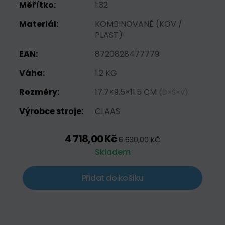
Měřítko:
1:32
Materiál:
KOMBINOVANĚ (KOV /
PLAST)
EAN:
8720828477779
Váha:
1.2 KG
Rozměry:
17.7×9.5×11.5 CM
(D×Š×V)
Výrobce stroje:
CLAAS
4 718,00 Kč
6 630,00 KČ
Skladem
Přidat do košíku