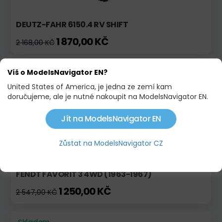
DEUTZ-FAHR 6150.4 RV SHIFT
1 870,00 KČ
2 168,00 KČ
Skladem
Akce
Víš o ModelsNavigator EN?
United States of America, je jedna ze zemí kam
doručujeme, ale je nutné nakoupit na ModelsNavigator EN.
Jít na ModelsNavigator EN
Zůstat na ModelsNavigator CZ
FENDT FAVORIT 3 4WD (1963-1967)
1 250,00 KČ
2 547,00 KČ