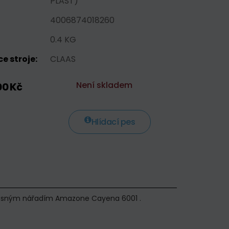
PLAST)
4006874018260
0.4 KG
e stroje:
CLAAS
Není skladem
00 Kč
Hlídací pes
závěsným nářadím Amazone Cayena 6001 .