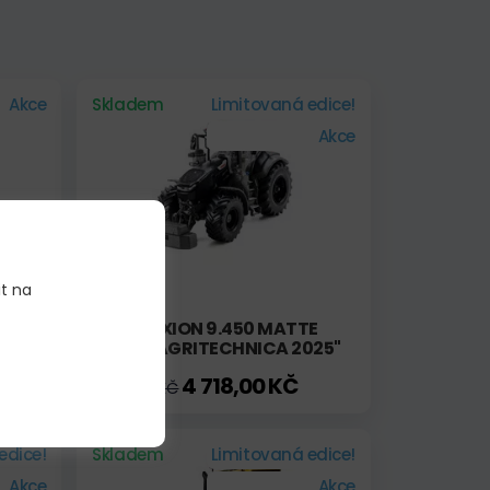
Akce
Skladem
Limitovaná edice!
Akce
it na
CLAAS AXION 9.450 MATTE
BLACK "AGRITECHNICA 2025"
4 718,00 KČ
6 630,00 KČ
edice!
Skladem
Limitovaná edice!
Akce
Akce