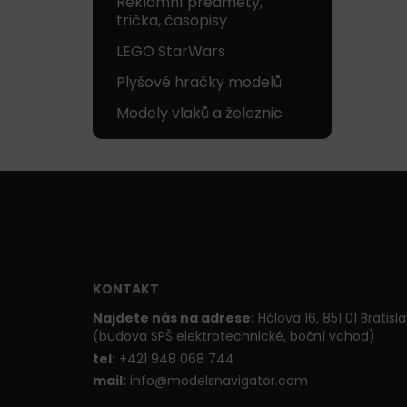
Reklamní předměty,
trička, časopisy
LEGO StarWars
Plyšové hračky modelů
Modely vlaků a železnic
KONTAKT
Najdete nás na adrese:
Hálova 16, 851 01 Bratisl
(budova SPŠ elektrotechnické, boční vchod)
t
el:
+421 948 068 744
mail:
info@modelsnavigator.com