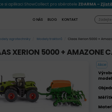
e si aplikaci ShowCollect pro sběratele
ZDARMA –
Zjist
O NÁS
BLOG
KONTAKT
dely agrotechniky
Modely traktorů
Claas Xerion 5000 + Amaz
AS XERION 5000 + AMAZONE C
Akce
Výrob
model
Objed
Měřítk
Materi