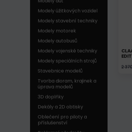
Modely aut
Modely úžitkových vozidel
Modely stavební techniky
Modely motorek
Modely autobusů
Modely vojenské techniky
CLAA
EDIT
Modely speciálních strojů
2 37
Stavebnice modelů
Tvorba dioram, krajinek a
úprava modelů
3D doplňky
Dekály a 2D obtisky
Oblečení pro piloty a
příslušenství