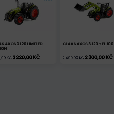
S AXOS 3.120 LIMITED
CLAAS AXOS 3.120 + FL 100
ION
2 220,00 KČ
2 300,00 KČ
0,00 KČ
2 499,00 KČ