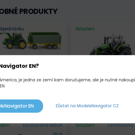
OBNÉ PRODUKTY
objednávku
Skladem
Navigator EN?
 America, je jedna ze zemí kam doručujeme, ale je nutné nakoup
EN.
 FARMER - JOHN DEERE
DEUTZ-FAHR 8280 TTV
LADAČ S VLEČKOU
,00 KČ
1 989,00 KČ
lsNavigator EN
Zůstat na ModelsNavigator CZ
2 091,00 KČ
adem
Limitovaná edice!
Skladem
Limitovaná 
Akce