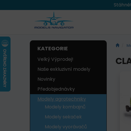
Stáhnět
Mo
KATEGORIE
CLA
Velký Výprodej!
Naše exkluzivní modely
Novinky
Předobjednávky
Modely agrotechniky
Modely kombajnů
Modely sekaček
Modely vyorávačů