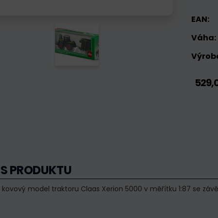
EAN:
Váha:
Výrobc
529,
IS PRODUKTU
í, kovový model traktoru Claas Xerion 5000 v měřítku 1:87 se 