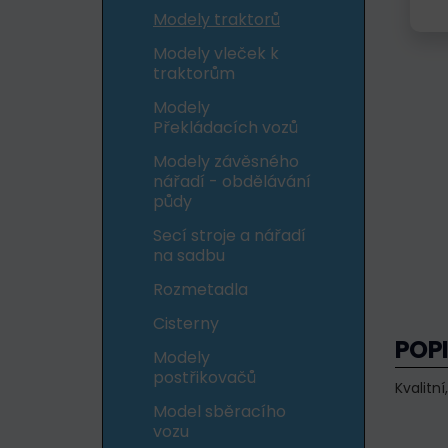
Modely traktorů
Modely vleček k
traktorům
Modely
Překládacích vozů
Modely závěsného
nářadí - obdělávání
půdy
Secí stroje a nářadí
na sadbu
Rozmetadla
Cisterny
POP
Modely
postřikovačů
Kvalitn
Model sběracího
vozu