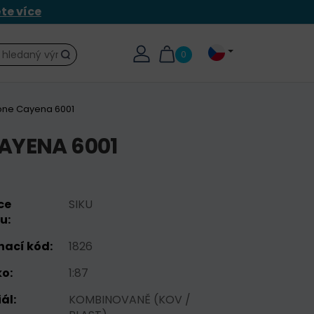
ěte více
0
Hledat
one Cayena 6001
AYENA 6001
ce
SIKU
u:
nací kód:
1826
o:
1:87
ál:
KOMBINOVANĚ (KOV /