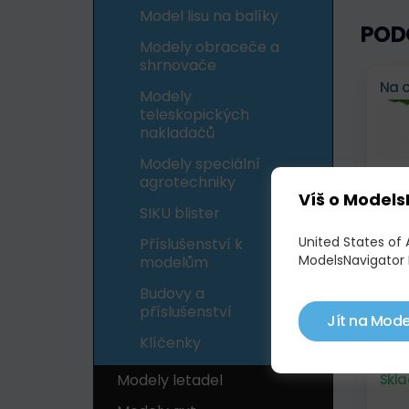
Model lisu na balíky
POD
Modely obraceče a
shrnovače
Na 
Modely
teleskopických
nakladačů
Modely speciální
agrotechniky
Víš o Models
SIKU blister
United States of
Příslušenství k
ModelsNavigator 
modelům
SIKU
NAK
Budovy a
příslušenství
507
Jít na Mode
Klíčenky
Modely letadel
Skl