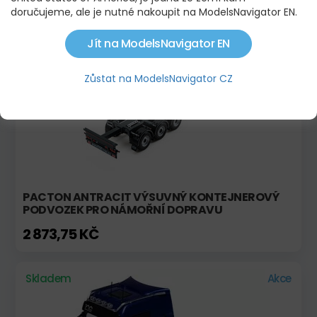
3 698,00 KČ
doručujeme, ale je nutné nakoupit na ModelsNavigator EN.
Jít na ModelsNavigator EN
Skladem
Novinka!
Zůstat na ModelsNavigator CZ
PACTON ANTRACIT VÝSUVNÝ KONTEJNEROVÝ
PODVOZEK PRO NÁMOŘNÍ DOPRAVU
2 873,75 KČ
Skladem
Akce