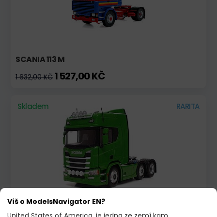
SCANIA 113 M
1 527,00 KČ
1 632,00 KČ
Skladem
RARITA
Víš o ModelsNavigator EN?
SCANIA R500 SÉRIE 6X2 JASNĚ ZELENÁ
United States of America, je jedna ze zemí kam