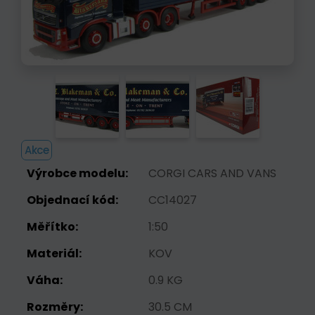
Akce
Výrobce modelu:
CORGI CARS AND VANS
Objednací kód:
CC14027
Měřítko:
1:50
Materiál:
KOV
Váha:
0.9 KG
Rozměry:
30.5 CM