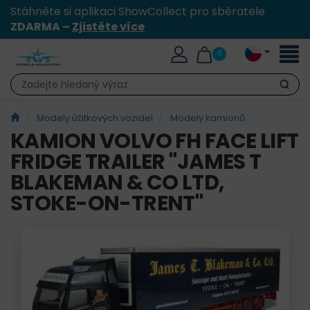
Stáhněte si aplikaci ShowCollect pro sběratele
ZDARMA –
Zjistěte více
Přepn
0
naviga
Hledat
Modely úžitkových vozidel
Modely kamionů
KAMION VOLVO FH FACE LIFT
FRIDGE TRAILER "JAMES T
BLAKEMAN & CO LTD,
STOKE-ON-TRENT"