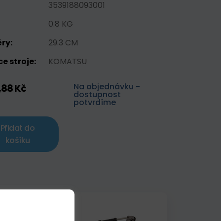
3539188093001
0.8 KG
ry:
29.3 CM
e stroje:
KOMATSU
Na objednávku -
,88 Kč
dostupnost
potvrdíme
Přidat do
košíku
Akce
Skladem