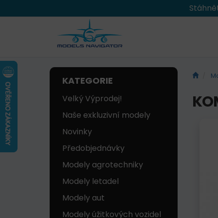
Stáhnět
Mo
KATEGORIE
KOM
Velký Výprodej!
Naše exkluzivní modely
Novinky
Předobjednávky
Modely agrotechniky
Modely letadel
Modely aut
Modely úžitkových vozidel