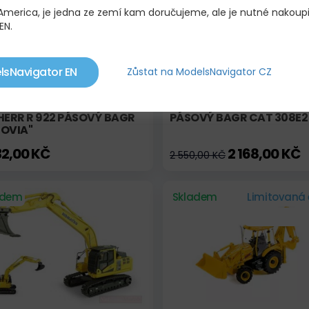
 America, je jedna ze zemí kam doručujeme, ale je nutné nakoup
EN.
lsNavigator EN
Zůstat na ModelsNavigator CZ
HERR R 922 PÁSOVÝ BAGR
PÁSOVÝ BAGR CAT 308E2
ROVIA"
32,00 KČ
2 168,00 KČ
2 550,00 KČ
adem
Skladem
Limitovaná 