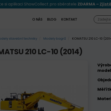
e si aplikaci ShowCollect pro sběratele
ZDARMA –
Zjist
O NÁS
BLOG
KONTAKT
dely stavební techniky
Modely bagrů
KOMATSU 210 LC-10 (201
ATSU 210 LC-10 (2014)
Výrob
model
Objed
Měřítk
Materi