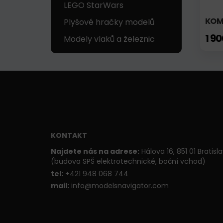
LEGO StarWars
KOM
Plyšové hračky modelů
1 9
Modely vlaků a železnic
KONTAKT
Najdete nás na adrese:
Hálova 16, 851 01 Bratisl
(budova SPŠ elektrotechnické, boční vchod)
t
el:
+421 948 068 744
mail:
info@modelsnavigator.com