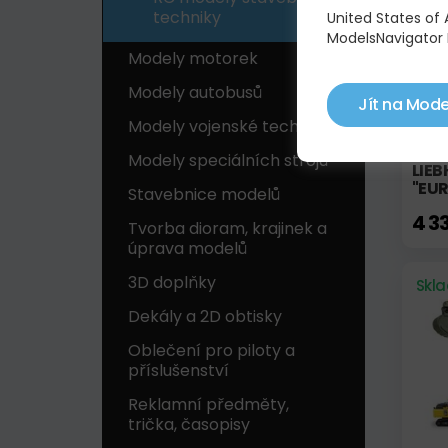
techniky
United States of
ModelsNavigator 
Modely motorek
Modely autobusů
Jít na Mode
Modely vojenské techniky
Modely speciálních strojů
LIEB
"EU
Stavebnice modelů
4 3
Tvorba dioram, krajinek a
úprava modelů
3D doplňky
Skl
Dekály a 2D obtisky
Oblečení pro piloty a
příslušenství
Reklamní předměty,
trička, časopisy