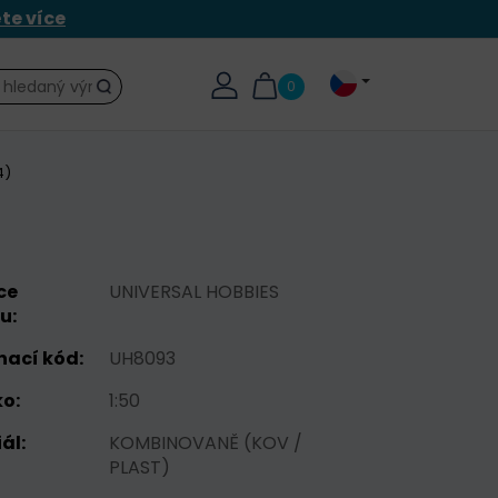
ěte více
0
Hledat
4)
ce
UNIVERSAL HOBBIES
u:
nací kód:
UH8093
o:
1:50
ál:
KOMBINOVANĚ (KOV /
PLAST)