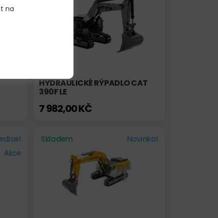
it na
HYDRAULICKÉ RÝPADLO CAT
390F LE
7 982,00 KČ
edice!
Skladem
Novinka!
Akce