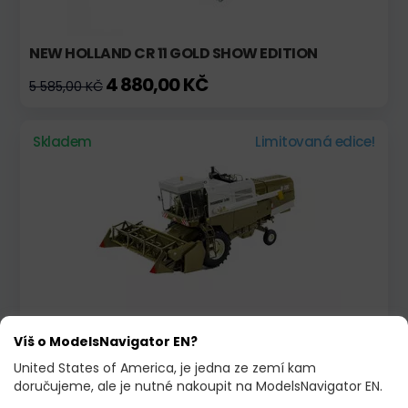
NEW HOLLAND CR 11 GOLD SHOW EDITION
4 880,00 KČ
5 585,00 KČ
Skladem
Limitovaná edice!
FORTSCHRITT E 512 "OLIVE-GREEN"
Víš o ModelsNavigator EN?
8 333,00 KČ
United States of America, je jedna ze zemí kam
doručujeme, ale je nutné nakoupit na ModelsNavigator EN.