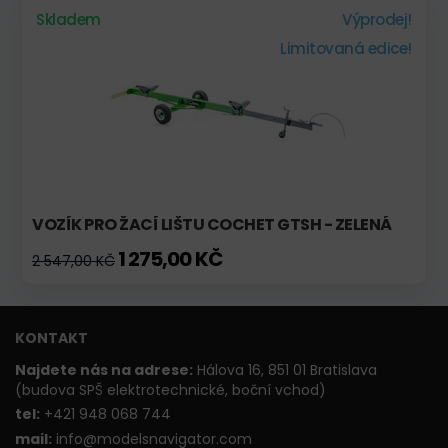
Skladem
Výprodej!
Limitovaná edice!
VOZÍK PRO ŽACÍ LIŠTU COCHET GTSH - ZELENÁ
1 275,00 KČ
2 547,00 KČ
KONTAKT
Najdete nás na adrese:
Hálova 16, 851 01 Bratislava
(budova SPŠ elektrotechnické, boční vchod)
t
el:
+421 948 068 744
mail:
info@modelsnavigator.com