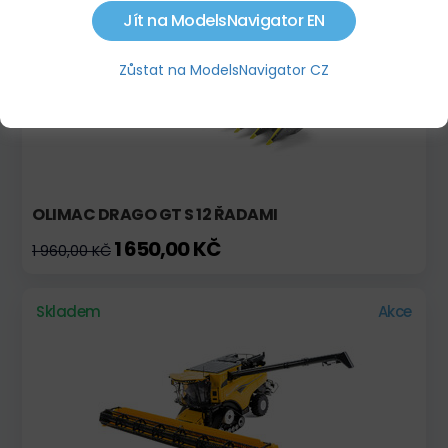
Skladem
Výprodej!
Jít na ModelsNavigator EN
Zůstat na ModelsNavigator CZ
OLIMAC DRAGO GT S 12 ŘADAMI
1 650,00 KČ
1 960,00 KČ
Skladem
Akce