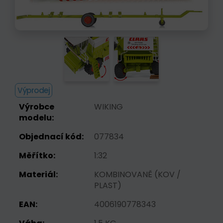
Výprodej
Výrobce
WIKING
modelu:
Objednací kód:
077834
Měřítko:
1:32
Materiál:
KOMBINOVANĚ (KOV /
PLAST)
EAN:
4006190778343