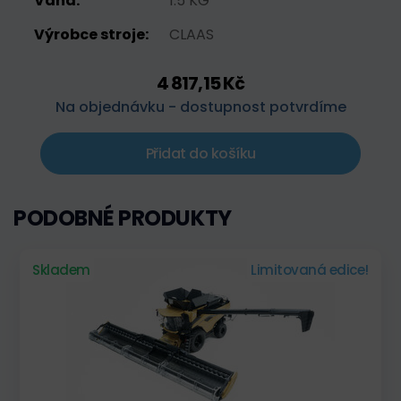
Váha:
1.5 KG
Výrobce stroje:
CLAAS
4 817,15 Kč
Na objednávku - dostupnost potvrdíme
Přidat do košíku
PODOBNÉ PRODUKTY
Skladem
Limitovaná edice!