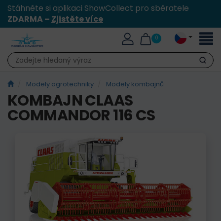
Stáhněte si aplikaci ShowCollect pro sběratele
ZDARMA –
Zjistěte více
Přepn
0
naviga
Hledat
Modely agrotechniky
Modely kombajnů
KOMBAJN CLAAS
COMMANDOR 116 CS