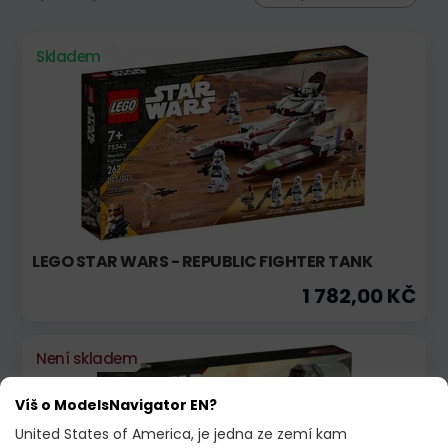
Skladem
LEGO STAR WARS - REPUBLIC FIGHTER TANK
1 782,00 KČ
Není skladem
Víš o ModelsNavigator EN?
United States of America, je jedna ze zemí kam