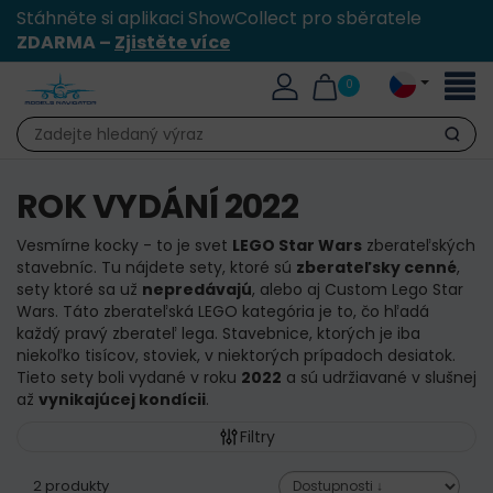
Stáhněte si aplikaci ShowCollect pro sběratele
ZDARMA –
Zjistěte více
Přepn
0
naviga
Hledat
ROK VYDÁNÍ 2022
Vesmírne kocky - to je svet
LEGO Star Wars
zberateľských
stavebníc. Tu nájdete sety, ktoré sú
zberateľsky cenné
,
sety ktoré sa už
nepredávajú
, alebo aj Custom Lego Star
Wars. Táto zberateľská LEGO kategória je to, čo hľadá
každý pravý zberateľ lega. Stavebnice, ktorých je iba
niekoľko tisícov, stoviek, v niektorých prípadoch desiatok.
Tieto sety boli vydané v roku
2022
a sú udržiavané v slušnej
až
vynikajúcej kondícii
.
Filtry
2 produkty