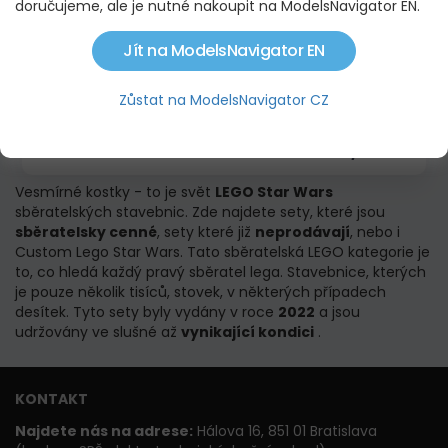
doručujeme, ale je nutné nakoupit na ModelsNavigator EN.
Jít na ModelsNavigator EN
Zůstat na ModelsNavigator CZ
LEGO STAR WARS - JUSTIFER™
5 610,00 KČ
Vesmírné kostky - to je svět
LEGO Star Wars
sběratelských stavebnic. Zde najdete sety, které jsou
sběratelsky cenné
, sety které již
neprodávají
, nebo i
Custom Lego Star Wars. Tato sběratelská LEGO kategorie je
to, co hledá každý pravý sběratel lega. Stavebnice, kterých
je pouze několik tisíců, stovek, v některých případech
desítek. Tyto sety byly vydány v roce
2022
a jsou
udržovány ve slušné až
vynikající kondici
.
KONTAKT
Najdete nás na adrese:
Hálova 16, 851 01 Bratislava