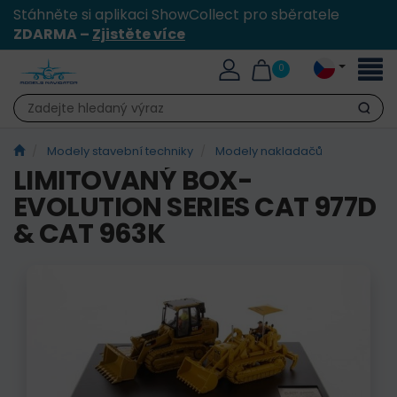
Stáhněte si aplikaci ShowCollect pro sběratele
ZDARMA –
Zjistěte více
Přepn
0
naviga
Hledat
Modely stavební techniky
Modely nakladačů
LIMITOVANÝ BOX-
EVOLUTION SERIES CAT 977D
& CAT 963K