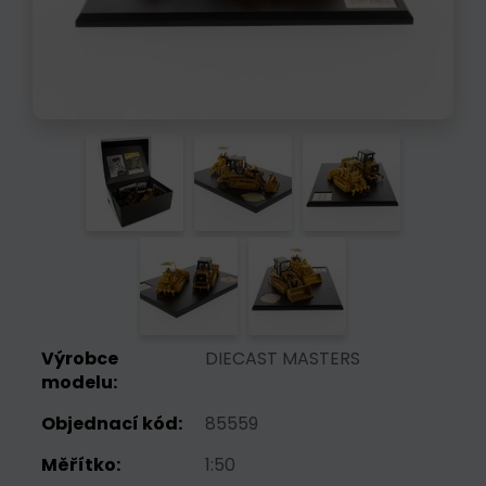
Výrobce
DIECAST MASTERS
modelu:
Objednací kód:
85559
Měřítko:
1:50