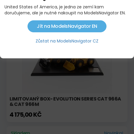
United States of America, je jedna ze zemí kam
CAT D8R SERIES II TRACK TYPE TRACTOR
doručujeme, ale je nutné nakoupit na ModelsNavigator EN.
2 779,50 KČ
Jít na ModelsNavigator EN
Na objednávku
Akce
Zůstat na ModelsNavigator CZ
LIMITOVANÝ BOX- EVOLUTION SERIES CAT 966A
& CAT 966M
4 175,00 KČ
Skladem
Novinka!