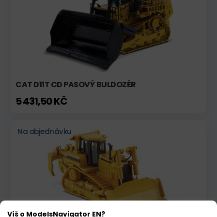
CAT D11T CD PASOVÝ BULDOZÉR
5 431,50 KČ
Na objednávku
Víš o ModelsNavigator EN?