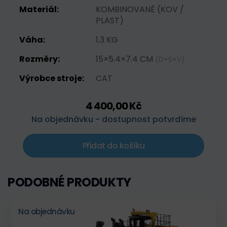
Materiál:
KOMBINOVANĚ (KOV /
PLAST)
Váha:
1.3 KG
Rozměry:
15×5.4×7.4 CM
(D×Š×V)
Výrobce stroje:
CAT
4 400,00 Kč
Na objednávku - dostupnost potvrdíme
Přidat do košíku
PODOBNÉ PRODUKTY
Na objednávku