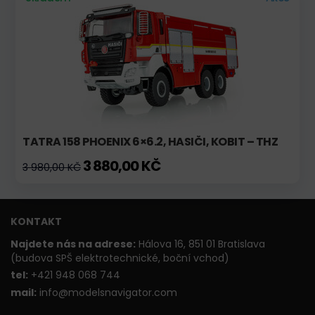
TATRA 158 PHOENIX 6×6.2, HASIČI, KOBIT – THZ
3 880,00 KČ
3 980,00 KČ
KONTAKT
Najdete nás na adrese:
Hálova 16, 851 01 Bratislava
(budova SPŠ elektrotechnické, boční vchod)
t
el:
+421 948 068 744
mail:
info@modelsnavigator.com