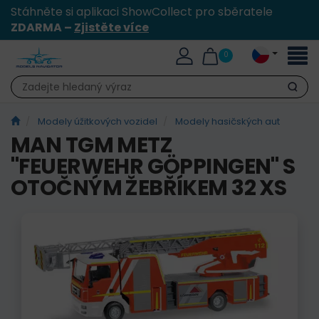
Stáhněte si aplikaci ShowCollect pro sběratele
ZDARMA –
Zjistěte více
Přepn
0
naviga
Hledat
Modely úžitkových vozidel
Modely hasičských aut
MAN TGM METZ
"FEUERWEHR GÖPPINGEN" S
OTOČNÝM ŽEBŘÍKEM 32 XS