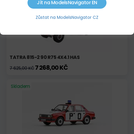
Jít na ModelsNavigator EN
Zůstat na ModelsNavigator CZ
TATRA 815-2 90 R75 4X4.1 HAS
7 268,00 KČ
7 625,00 KČ
Skladem