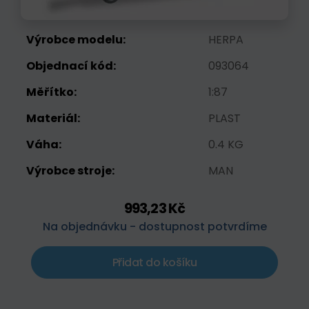
Výrobce modelu:
HERPA
Objednací kód:
093064
Měřítko:
1:87
Materiál:
PLAST
Váha:
0.4 KG
Výrobce stroje:
MAN
993,23 Kč
Na objednávku - dostupnost potvrdíme
Přidat do košíku