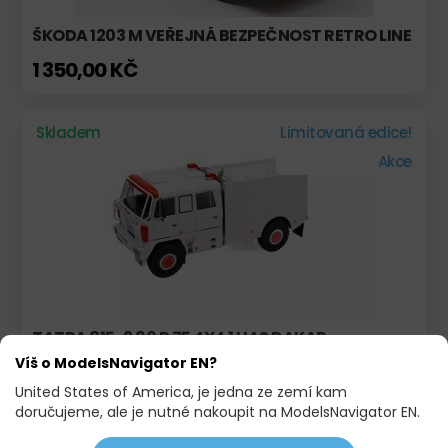
ŠKODA 1203 M VEŘEJNÁ BEZPEČNOST RETRO LINE
1 350,00 KČ
Skladem
Limitovaná edice!
Akce
TATRA 815-2 90 R 75 4X4.1 HAS DAKAR
Víš o ModelsNavigator EN?
7 115,00 KČ
7 395,00 KČ
United States of America, je jedna ze zemí kam
doručujeme, ale je nutné nakoupit na ModelsNavigator EN.
Skladem
Limitovaná edice!