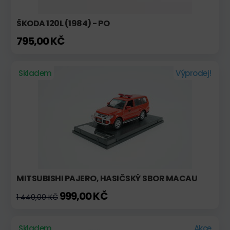
ŠKODA 120L (1984) - PO
795,00 KČ
Skladem
Výprodej!
MITSUBISHI PAJERO, HASIČSKÝ SBOR MACAU
999,00 KČ
1 440,00 KČ
Skladem
Akce