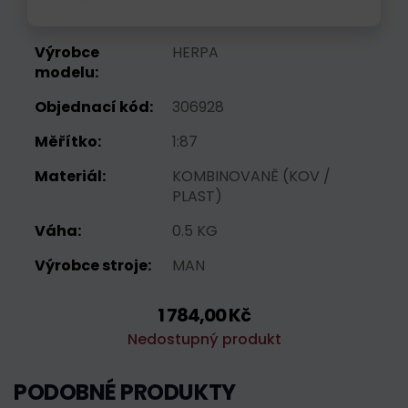
Výrobce
HERPA
modelu:
Objednací kód:
306928
Měřítko:
1:87
Materiál:
KOMBINOVANĚ (KOV /
PLAST)
Váha:
0.5 KG
Výrobce stroje:
MAN
1 784,00 Kč
Nedostupný produkt
PODOBNÉ PRODUKTY