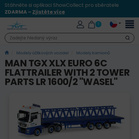
Stáhněte si aplikaci ShowCollect pro sběratele
ZDARMA –
Zjistěte více
Přepn
0
naviga
Hledat
Modely úžitkových vozidel
Modely kamionů
MAN TGX XLX EURO 6C
FLATTRAILER WITH 2 TOWER
PARTS LR 1600/2 "WASEL"