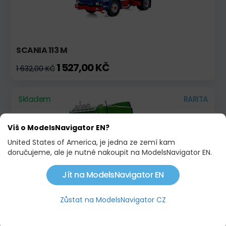
SCANIA 113 M
1 527,00 KČ
1 632,00 KČ
Skladem
RARITA
Víš o ModelsNavigator EN?
United States of America, je jedna ze zemí kam
doručujeme, ale je nutné nakoupit na ModelsNavigator EN.
Jít na ModelsNavigator EN
Zůstat na ModelsNavigator CZ
SCANIA R500 SÉRIE 6X2 JASNĚ ZELENÁ
3 698,00 KČ