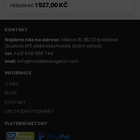
1 527,00 KČ
1 632,00 KČ
KONTAKT
Najdete nás na adrese:
Hálova 16, 851 01 Bratislava
(budova SPŠ elektrotechnické, boční vchod)
t
el:
+421 948 068 744
mail:
info@modelsnavigator.com
INFORMACE
O NÁS
BLOG
KONTAKT
OBCHODNÍ PODMÍNKY
PLATEBNÍ METODY