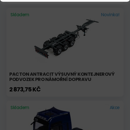
Skladem
Novinka!
PACTON ANTRACIT VÝSUVNÝ KONTEJNEROVÝ
PODVOZEK PRO NÁMOŘNÍ DOPRAVU
2 873,75 KČ
Skladem
Akce