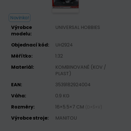
Novinka!
Výrobce
UNIVERSAL HOBBIES
modelu:
Objednací kód:
UH2924
Měřítko:
1:32
Materiál:
KOMBINOVANĚ (KOV /
PLAST)
EAN:
3539182924004
Váha:
0.9 KG
Rozměry:
16×5.5×7 CM
(D×Š×V)
Výrobce stroje:
MANITOU