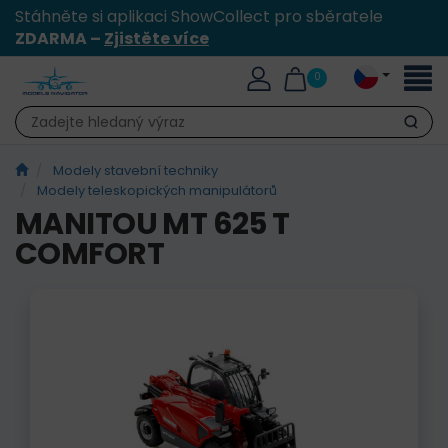
Stáhněte si aplikaci ShowCollect pro sběratele
ZDARMA –
Zjistěte více
Přepn
0
naviga
Hledat
Modely stavební techniky
Modely teleskopických manipulátorů
MANITOU MT 625 T
COMFORT