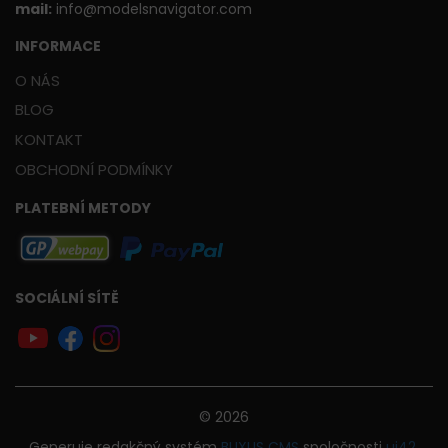
mail:
info@modelsnavigator.com
INFORMACE
O NÁS
BLOG
KONTAKT
OBCHODNÍ PODMÍNKY
PLATEBNÍ METODY
SOCIÁLNÍ SÍTĚ
© 2026
Generuje
redakčný systém
BUXUS
CMS
spoločnosti
ui42
.