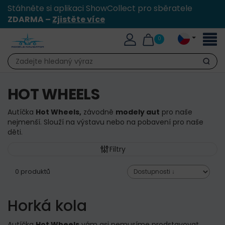
Stáhněte si aplikaci ShowCollect pro sběratele
ZDARMA –
Zjistěte více
Přepn
0
naviga
Hledat
HOT WHEELS
Autíčka
Hot Wheels,
závodně
modely aut
pro naše
nejmenší.
Slouží na výstavu nebo na pobavení pro naše
děti.
Filtry
0 produktů
Horká kola
Autíčka
Hot Wheels
vám asi nemusíme prodstavovat.