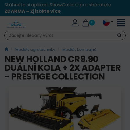
Stáhněte si aplikaci ShowCollect pro sběratele
ZDARMA –
Zjistěte více
Přepn
0
naviga
Hledat
Modely agrotechniky
Modely kombajnů
NEW HOLLAND CR9.90
DUÁLNÍ KOLA + 2X ADAPTER
- PRESTIGE COLLECTION