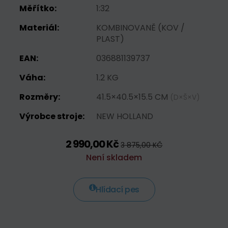
Měřítko:
1:32
Materiál:
KOMBINOVANĚ (KOV /
PLAST)
EAN:
036881139737
Váha:
1.2 KG
Rozměry:
41.5×40.5×15.5 CM
(D×Š×V)
Výrobce stroje:
NEW HOLLAND
2 990,00 Kč
3 875,00 KČ
Není skladem
Hlídací pes