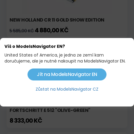
NEW HOLLAND CR 11 GOLD SHOW EDITION
4 880,00 KČ
5 585,00 KČ
Víš o ModelsNavigator EN?
Skladem
Limitovaná edice!
United States of America, je jedna ze zemí kam
doručujeme, ale je nutné nakoupit na ModelsNavigator EN.
Jít na ModelsNavigator EN
Zůstat na ModelsNavigator CZ
FORTSCHRITT E 512 "OLIVE-GREEN"
8 333,00 KČ