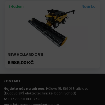
Skladem
Novinka!
NEW HOLLAND CR 11
5 585,00 KČ
KONTAKT
Najdete nás na adrese:
Hálova 16, 851 01 Bratislava
(budova SPŠ elektrotechnické, boční vchod)
t
el:
+421 948 068 744
mail:
info@modelsnavigator.com