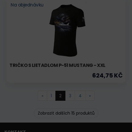
Na objednávku
TRIČKO S LIETADLOM P-51 MUSTANG - XXL
624,75 KČ
«
1
2
3
4
»
Zobrazit dalších 15 produktů
KONTAKT