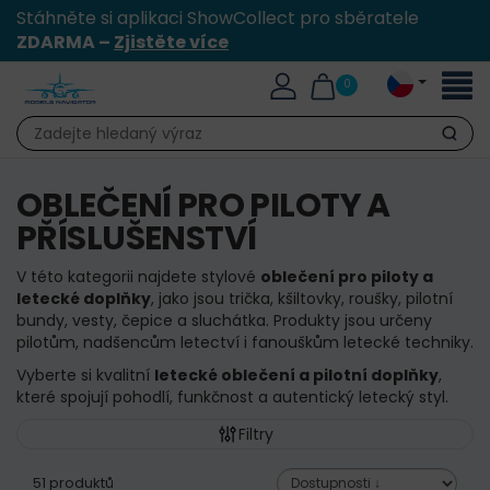
Stáhněte si aplikaci ShowCollect pro sběratele
ZDARMA –
Zjistěte více
Přepn
0
naviga
Hledat
OBLEČENÍ PRO PILOTY A
PŘÍSLUŠENSTVÍ
V této kategorii najdete stylové
oblečení pro piloty a
letecké doplňky
, jako jsou trička, kšiltovky, roušky, pilotní
bundy, vesty, čepice a sluchátka. Produkty jsou určeny
pilotům, nadšencům letectví i fanouškům letecké techniky.
Vyberte si kvalitní
letecké oblečení a pilotní doplňky
,
které spojují pohodlí, funkčnost a autentický letecký styl.
Filtry
51 produktů