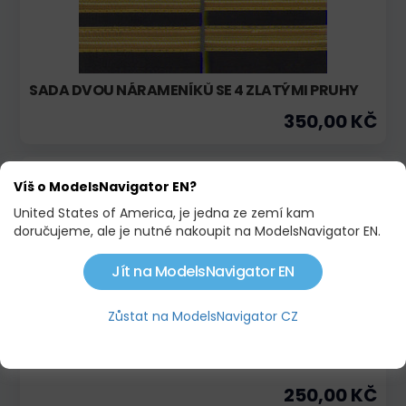
SADA DVOU NÁRAMENÍKŮ SE 4 ZLATÝMI PRUHY
350,00 KČ
Skladem
Víš o ModelsNavigator EN?
United States of America, je jedna ze zemí kam
doručujeme, ale je nutné nakoupit na ModelsNavigator EN.
Jít na ModelsNavigator EN
Zůstat na ModelsNavigator CZ
PILOTNÍ VESTA "PILOT" - "AIR CREW"
250,00 KČ