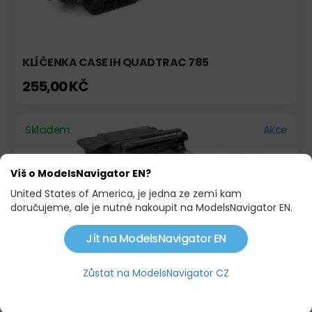
KLÍČENKA CASE IH QUADTRAC 785
255,00 KČ
Skladem
Akce
Víš o ModelsNavigator EN?
United States of America, je jedna ze zemí kam
doručujeme, ale je nutné nakoupit na ModelsNavigator EN.
Jít na ModelsNavigator EN
KLÚČENKA FENDT IDEAL 9T 2020
Zůstat na ModelsNavigator CZ
201,00 KČ
252,00 KČ