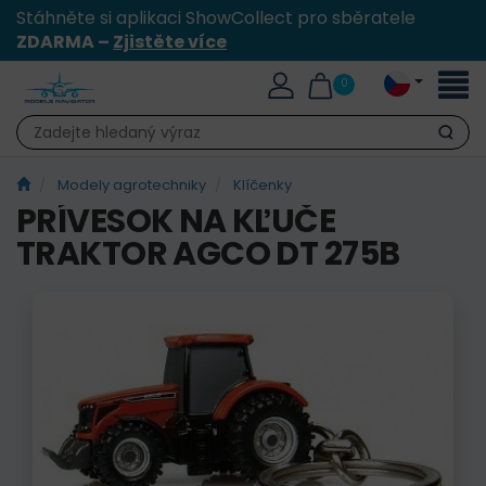
Stáhněte si aplikaci ShowCollect pro sběratele
ZDARMA –
Zjistěte více
Přepn
0
naviga
Hledat
Modely agrotechniky
Klíčenky
PRÍVESOK NA KĽUČE
TRAKTOR AGCO DT 275B