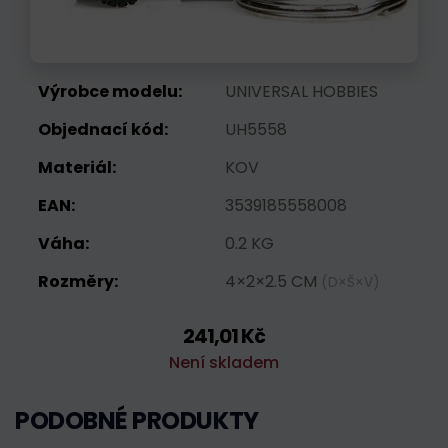
Výrobce modelu:
UNIVERSAL HOBBIES
Objednací kód:
UH5558
Materiál:
KOV
EAN:
3539185558008
Váha:
0.2 KG
Rozměry:
4×2×2.5 CM
(D×Š×V)
241,01 Kč
Není skladem
PODOBNÉ PRODUKTY