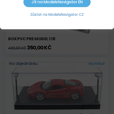
Jít na ModelsNavigator EN
Zůstat na ModelsNavigator CZ
BOX PVC PRE MODEL 1:18
350,00 KČ
430,00 KČ
Na objednávku
Novinka!