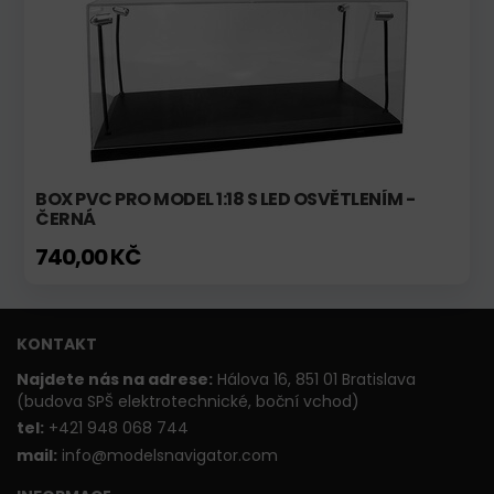
BOX PVC PRO MODEL 1:18 S LED OSVĚTLENÍM -
ČERNÁ
740,00 KČ
KONTAKT
Najdete nás na adrese:
Hálova 16, 851 01 Bratislava
(budova SPŠ elektrotechnické, boční vchod)
t
el:
+421 948 068 744
mail:
info@modelsnavigator.com