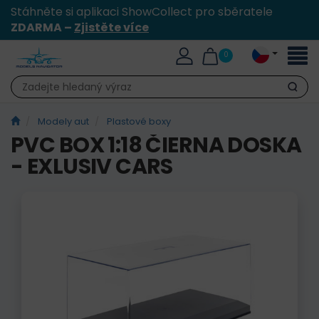
Stáhněte si aplikaci ShowCollect pro sběratele
ZDARMA –
Zjistěte více
Přepn
0
naviga
Hledat
Modely aut
Plastové boxy
PVC BOX 1:18 ČIERNA DOSKA
- EXLUSIV CARS