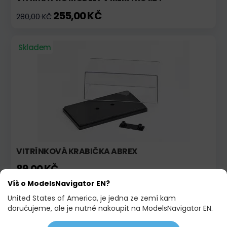
255,00 KČ
280,00 KČ
Skladem
VITRÍNKOVÁ KRABIČKA ABREX
89,00 KČ
Víš o ModelsNavigator EN?
United States of America, je jedna ze zemí kam
Skladem
Akce
doručujeme, ale je nutné nakoupit na ModelsNavigator EN.