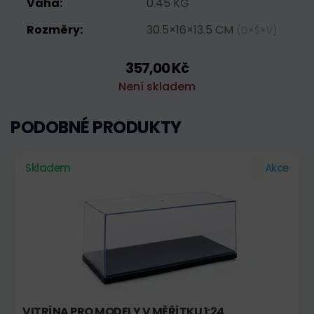
Váha:
0.45 KG
Rozměry:
30.5×16×13.5 CM
(D×Š×V)
357,00 Kč
Není skladem
PODOBNÉ PRODUKTY
Skladem
Akce
VITRÍNA PRO MODELY V MĚŘÍTKU 1:24