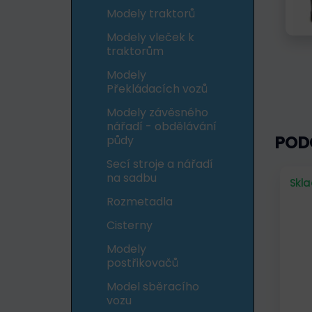
Modely traktorů
Modely vleček k
traktorům
Modely
Překládacích vozů
Modely závěsného
nářadí - obdělávání
POD
půdy
Secí stroje a nářadí
na sadbu
Skl
Rozmetadla
Cisterny
Modely
postřikovačů
Model sběracího
vozu