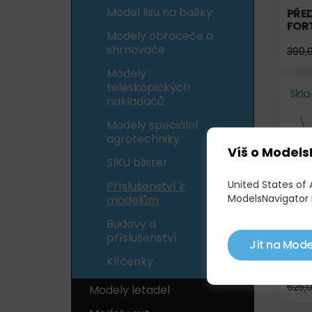
Model lisu na balíky
PŘED
FORT
Modely obraceče a
shrnovače
390,
Modely
teleskopických
Skl
nakladačů
Modely speciální
agrotechniky
Víš o Models
SIKU blister
United States of
Příslušenství k
ModelsNavigator 
modelům
Budovy a
BEZ
příslušenství
Jít na Mode
TRA
ZEL
Klíčenky
625,
Modely letadel