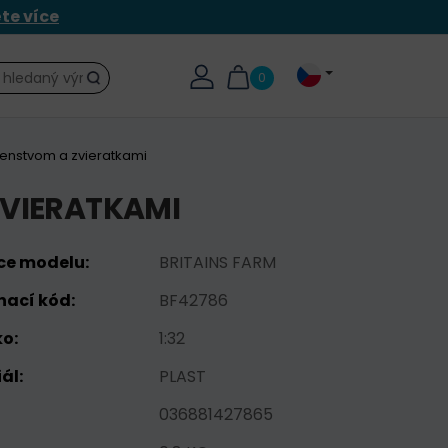
ěte více
0
Hledat
šenstvom a zvieratkami
ZVIERATKAMI
ce modelu:
BRITAINS FARM
nací kód:
BF42786
o:
1:32
ál:
PLAST
036881427865