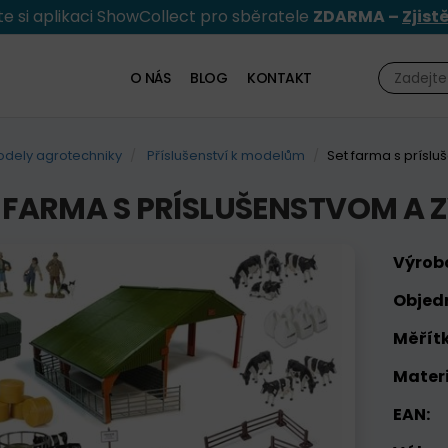
e si aplikaci ShowCollect pro sběratele
ZDARMA –
Zjist
O NÁS
BLOG
KONTAKT
dely agrotechniky
Příslušenství k modelům
Set farma s príslu
 FARMA S PRÍSLUŠENSTVOM A 
Výrob
Objed
Měřítk
Materi
EAN: