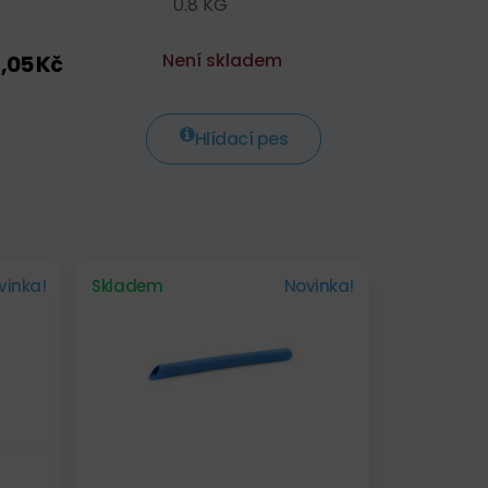
0.8 KG
Není skladem
,05 Kč
Hlídací pes
vinka!
Skladem
Novinka!