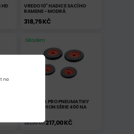
4 HD
VREDO 10" HADICE SACÍHO
RAMENE - MODRÁ
318,75 KČ
Skladem
it na
KG -
SADA KOL PRO PNEUMATIKY
CLAAS ARION SÉRIE 400 NA
TRÁVNÍK
217,00 KČ
383,00 KČ