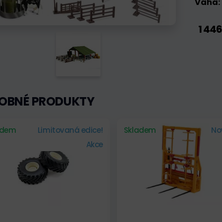
Váha:
1 446
OBNÉ PRODUKTY
adem
Limitovaná edice!
Skladem
No
Akce