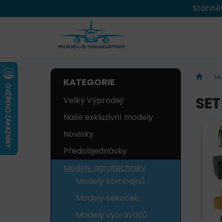
Stáhnět
Mo
KATEGORIE
SET
Velký Výprodej!
Naše exkluzivní modely
Novinky
Předobjednávky
Modely agrotechniky
Modely kombajnů
Modely sekaček
Modely vyorávačů