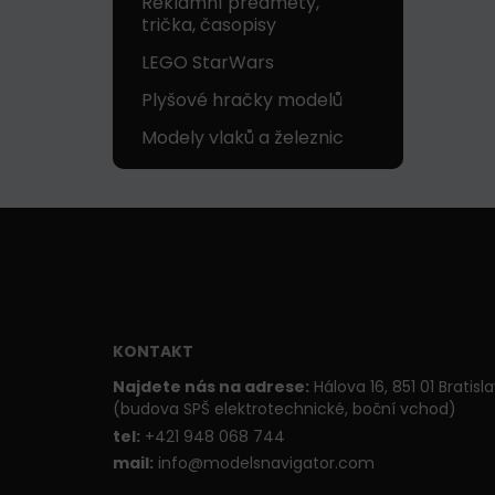
Reklamní předměty,
trička, časopisy
LEGO StarWars
Plyšové hračky modelů
Modely vlaků a železnic
KONTAKT
Najdete nás na adrese:
Hálova 16, 851 01 Bratisl
(budova SPŠ elektrotechnické, boční vchod)
t
el:
+421 948 068 744
mail:
info@modelsnavigator.com