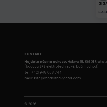
GIG
3 44
KONTAKT
Najdete nás na adrese:
Hálova 16, 851 01 Bratisl
(budova SPŠ elektrotechnické, boční vchod)
t
el:
+421 948 068 744
mail:
info@modelsnavigator.com
© 2026