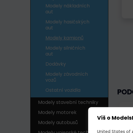
Modely nákladních
aut
Modely hasičských
aut
Modely kamionů
Modely silničních
aut
Dodávky
Modely závodních
vozů
Ostatní vozidla
POD
Modely stavební techniky
Skl
Modely motorek
Víš o Models
Modely autobusů
United States of
Modely vojenské techniky