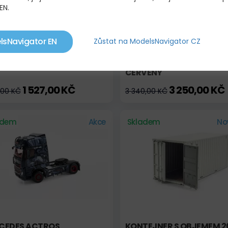
EN.
lsNavigator EN
Zůstat na ModelsNavigator CZ
CEDES NG 2232 ČERVENÝ
D-TEC CISTERNOVÝ PŘÍV
ČERVENÝ
1 527,00 KČ
3 250,00 KČ
,00 KČ
3 340,00 KČ
adem
Akce
Skladem
No
CEDES ACTROS
KONTEJNER S OBJEMEM 2