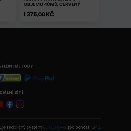
OBJEMU 40M3, ČERVENÝ
1 375,00 KČ
ATEBNÍ METODY
CIÁLNÍ SÍTĚ
uje
redakčný systém
BUXUS
CMS
spoločnosti
ui42
.