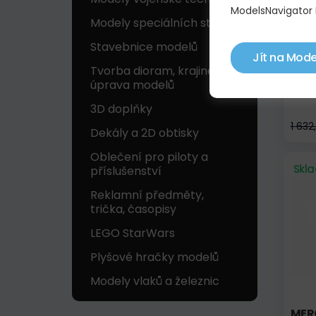
ModelsNavigator 
Modely speciálních strojů
Stavebnice modelů
Jít na Mode
Tvorba dioram, krajinek a
úprava modelů
MER
3D doplňky
1 632
Dekály a 2D obtisky
Oblečení pro piloty a
Skl
příslušenství
Reklamní předměty,
trička, časopisy
LEGO StarWars
Plyšové hračky modelů
Modely vlaků a železnic
MER