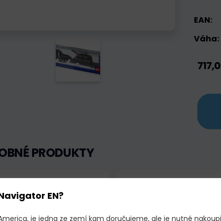
EAN:
Váha:
717,0
OBNÉ PRODUKTY
adem
Akce
Skladem
Navigator EN?
 America, je jedna ze zemí kam doručujeme, ale je nutné nakoup