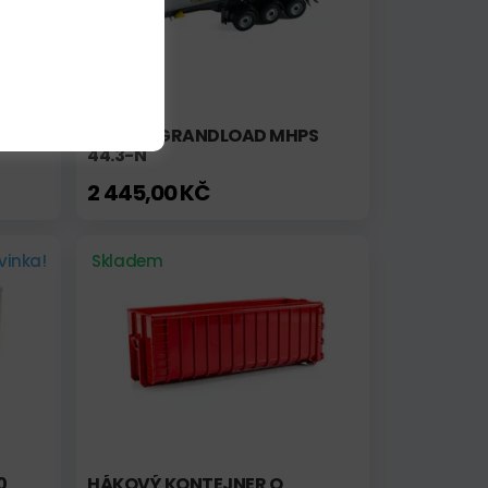
ĚS
MEILLER GRANDLOAD MHPS
44.3-N
2 445,00 KČ
vinka!
Skladem
0
HÁKOVÝ KONTEJNER O