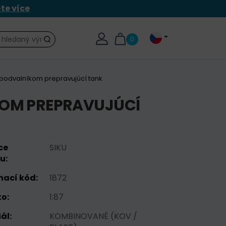
ěte více
0
Hledat
 podvalníkom prepravujúcí tank
ÍKOM PREPRAVUJÚCÍ
ce
SIKU
u:
nací kód:
1872
o:
1:87
ál:
KOMBINOVANĚ (KOV /