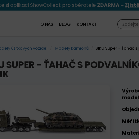
e si aplikaci ShowCollect pro sběratele
ZDARMA –
Zjist
O NÁS
BLOG
KONTAKT
dely úžitkových vozidel
Modely kamionů
SIKU Super - Ťahač s
U SUPER - ŤAHAČ S PODVALN
NK
Výrob
model
Objed
Měřítk
Materi