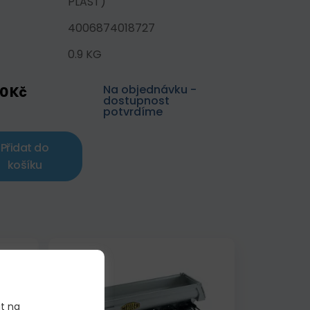
PLAST)
4006874018727
0.9 KG
Na objednávku -
0 Kč
dostupnost
potvrdíme
Přidat do
košíku
Akce
Skladem
it na