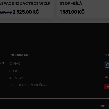
ASPACE 4X2 ACTROS WOLF
STOP - BÍLÁ
2 525,00 KČ
1 581,00 KČ
0,00 KČ
INFORMACE
PL
ava
O NÁS
BLOG
SO
KONTAKT
OBCHODNÍ PODMÍNKY
Gener