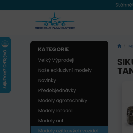
Stáhnět
Mo
KATEGORIE
SIK
Velký Výprodej!
TA
Naše exkluzivní modely
Novinky
Předobjednávky
Modely agrotechniky
Modely letadel
Modely aut
Modely úžitkových vozidel