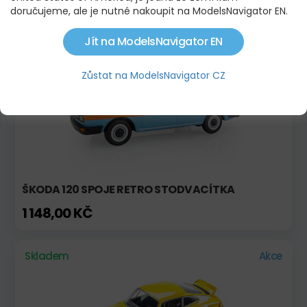
595,00 KČ
doručujeme, ale je nutné nakoupit na ModelsNavigator EN.
Jít na ModelsNavigator EN
Skladem
Zůstat na ModelsNavigator CZ
ŠKODA 120 SPOJE RETRO STODVACÍTKA
1 148,00 KČ
Skladem
Akce