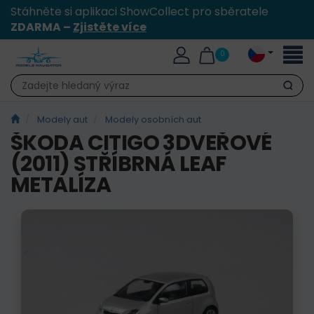
Stáhněte si aplikaci ShowCollect pro sběratele
ZDARMA –
Zjistěte více
Přepn
0
naviga
Hledat
Modely aut
Modely osobních aut
ŠKODA CITIGO 3DVEŘOVÉ
(2011) STŘÍBRNÁ LEAF
METALÍZA