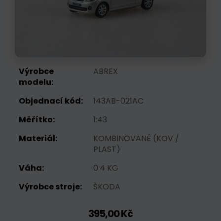
Výrobce
ABREX
modelu:
Objednací kód:
143AB-021AC
Měřítko:
1:43
Materiál:
KOMBINOVANĚ (KOV /
PLAST)
Váha:
0.4 KG
Výrobce stroje:
ŠKODA
395,00 Kč