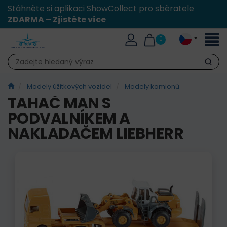
Stáhněte si aplikaci ShowCollect pro sběratele
ZDARMA –
Zjistěte více
Přepn
0
naviga
Hledat
Modely úžitkových vozidel
Modely kamionů
TAHAČ MAN S
PODVALNÍKEM A
NAKLADAČEM LIEBHERR