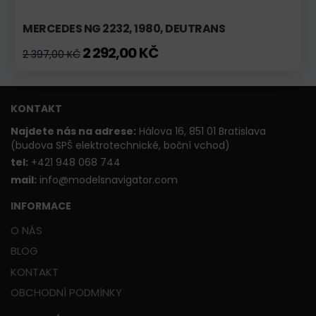
MERCEDES NG 2232, 1980, DEUTRANS
2 292,00 KČ
2 397,00 KČ
KONTAKT
Najdete nás na adrese:
Hálova 16, 851 01 Bratislava
(budova SPŠ elektrotechnické, boční vchod)
t
el:
+421 948 068 744
mail:
info@modelsnavigator.com
INFORMACE
O NÁS
BLOG
KONTAKT
OBCHODNÍ PODMÍNKY