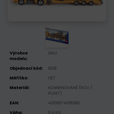
Výrobce
SIKU
modelu:
Objednací kód:
1839
Měřítko:
1:87
Materiál:
KOMBINOVANĚ (KOV /
PLAST)
EAN:
4006874018390
Váha:
0.4 KG