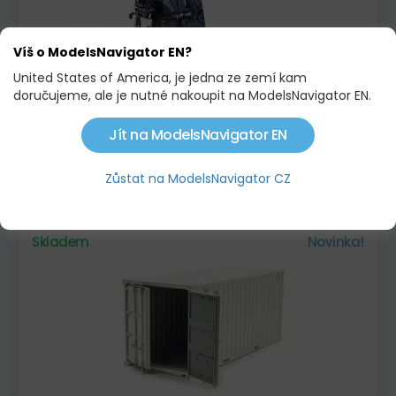
Víš o ModelsNavigator EN?
United States of America, je jedna ze zemí kam
doručujeme, ale je nutné nakoupit na ModelsNavigator EN.
Jít na ModelsNavigator EN
MERCEDES ACTROS GIGASPACE 4X2 ACTROS
WOLF
Zůstat na ModelsNavigator CZ
2 525,00 KČ
3 440,00 KČ
Skladem
Novinka!