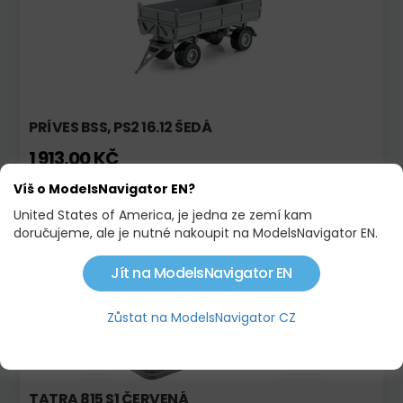
PRÍVES BSS, PS2 16.12 ŠEDÁ
1 913,00 KČ
Víš o ModelsNavigator EN?
Skladem
United States of America, je jedna ze zemí kam
doručujeme, ale je nutné nakoupit na ModelsNavigator EN.
Jít na ModelsNavigator EN
Zůstat na ModelsNavigator CZ
TATRA 815 S1 ČERVENÁ