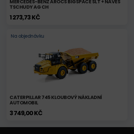
MERCEDES-BENZ AROCS BIGSPACE SLT + NÁVĚS
TSCHUDY AG CH
1 273,73 KČ
Na objednávku
CATERPILLAR 745 KLOUBOVÝ NÁKLADNÍ
AUTOMOBIL
3 749,00 KČ