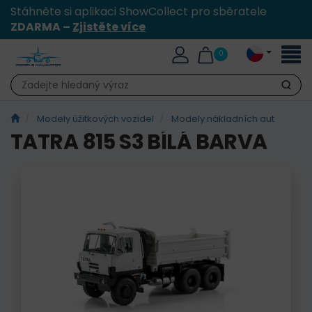
Stáhněte si aplikaci ShowCollect pro sběratele
ZDARMA –
Zjistěte více
Přepn
0
naviga
Hledat
Modely úžitkových vozidel
Modely nákladních aut
TATRA 815 S3 BÍLÁ BARVA