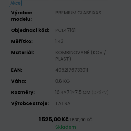
Akce
Výrobce
PREMIUM CLASSIXXS
modelu:
Objednací kód:
PCL47161
Měřítko:
1:43
Materiál:
KOMBINOVANĚ (KOV /
PLAST)
EAN:
4052176733011
Váha:
0.8 KG
Rozměry:
16.4×7.1×7.5 CM
(D×Š×V)
Výrobce stroje:
TATRA
1 525,00 Kč
1 630,00 KČ
Skladem