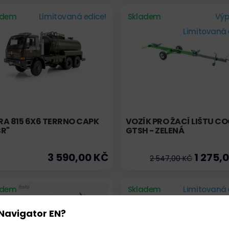
adem
Limitovaná edice!
Skladem
Výp
Limitovaná 
RA 815 6X6 TERRNO CAPK
VOZÍK PRO ŽACÍ LIŠTU C
SR"
GTSH - ZELENÁ
3 590,00 KČ
1 275,
2 547,00 KČ
adem
Skladem
Limitovaná 
Navigator EN?