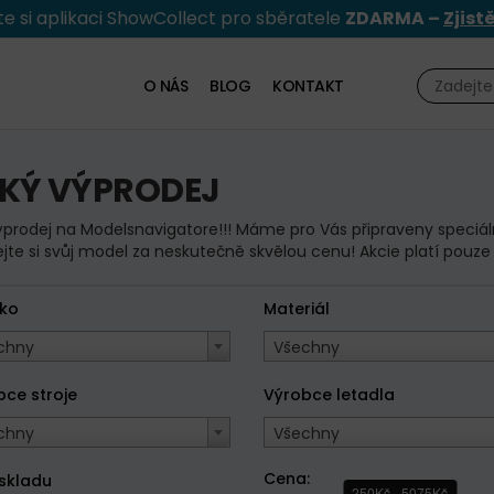
e si aplikaci ShowCollect pro sběratele
ZDARMA –
Zjist
O NÁS
BLOG
KONTAKT
LKÝ VÝPRODEJ
ýprodej na Modelsnavigatore!!! Máme pro Vás připraveny speciá
jte si svůj model za neskutečně skvělou cenu! Akcie platí pouz
tko
Materiál
chny
Všechny
bce stroje
Výrobce letadla
chny
Všechny
Cena:
 skladu
250Kč - 5075Kč