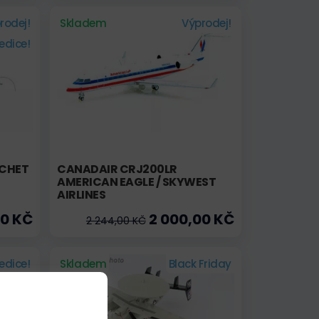
rodej!
Skladem
Výprodej!
edice!
OCHET
CANADAIR CRJ200LR
AMERICAN EAGLE / SKYWEST
AIRLINES
00 KČ
2 000,00 KČ
2 244,00 KČ
edice!
Skladem
Black Friday
Akce