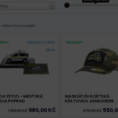
chny
 z celkem 52 produktů
adem
Exkluzivní série
Skladem
Akce
A YETI FL - MESTSKÁ
MASKÁČOVÁ DĚTSKÁ
ÍCIA POPRAD
KŠILTOVKA JOHN DEERE
980,00 KČ
550,0
1 150,00 KČ
675,00 KČ