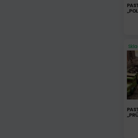
PAS
„POL
Skl
PAS
„PR