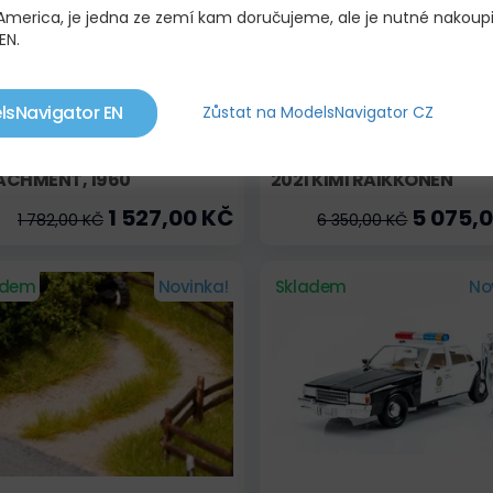
 America, je jedna ze zemí kam doručujeme, ale je nutné nakoup
EN.
lsNavigator EN
Zůstat na ModelsNavigator CZ
 UH-1B IROQUOIS UNITED
ALFA ROMEO - F1 C41 TEA
TES ARMY 57TH MEDICAL
ORLEN RACING N 7 BAHRA
ACHMENT, 1960
2021 KIMI RAIKKONEN
1 527,00 KČ
5 075,
1 782,00 KČ
6 350,00 KČ
adem
Novinka!
Skladem
No