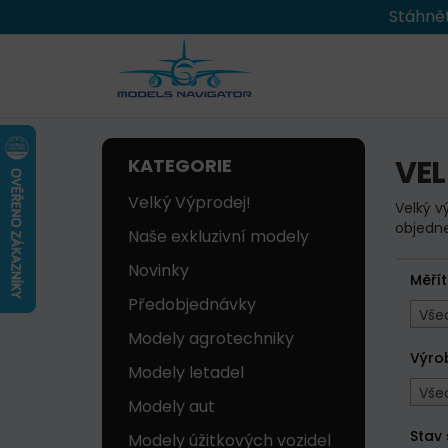
Stáhnět
VE
KATEGORIE
Velký Výprodej!
Velký v
objedne
Naše exkluzivní modely
Novinky
Měří
Předobjednávky
Vše
Modely agrotechniky
Výro
Modely letadel
Vše
Modely aut
Stav
Modely úžitkových vozidel