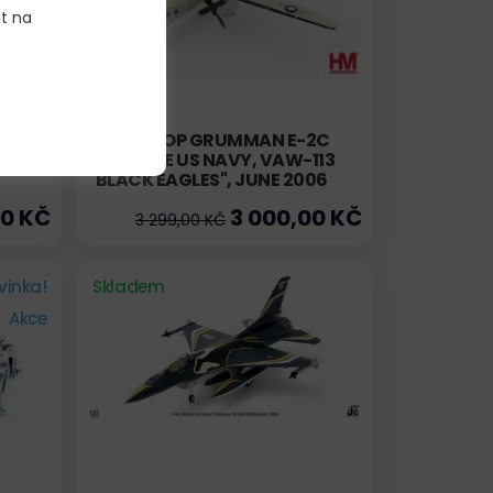
it na
M
NORTHROP GRUMMAN E-2C
IN GP
HAWKEYE US NAVY, VAW-113
"BLACK EAGLES", JUNE 2006
00 KČ
3 000,00 KČ
3 299,00 KČ
vinka!
Skladem
Akce