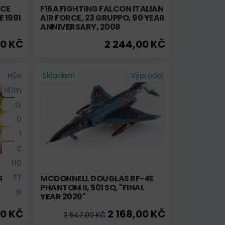
ICE
F16A FIGHTING FALCON ITALIAN
 1991
AIR FORCE, 23 GRUPPO, 90 YEAR
ANNIVERSARY, 2008
00 KČ
2 244,00 KČ
H0e
Skladem
Výprodej
H0m
G
0
1
Z
H0
TT
RÉNU
MCDONNELL DOUGLAS RF-4E
PHANTOM II, 501 SQ, "FINAL
N
YEAR 2020"
00 KČ
2 168,00 KČ
2 547,00 KČ