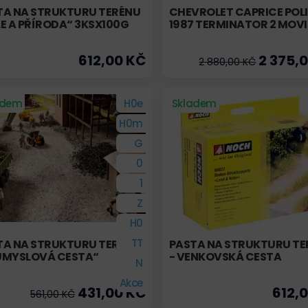
TA NA STRUKTURU TERÉNU
CHEVROLET CAPRICE POL
E A PŘÍRODA“ 3KSX100G
1987 TERMINATOR 2 MOVIE
612,00 KČ
2 375,
2 880,00 KČ
adem
H0e
Skladem
H0m
G
0
1
Z
H0
TT
TA NA STRUKTURU TERÉNU
PASTA NA STRUKTURU TE
ŮMYSLOVÁ CESTA“
- VENKOVSKÁ CESTA
N
Akce
431,00 KČ
612,
561,00 KČ