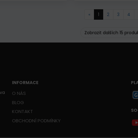
«
1
2
3
4
Zobrazit dalších 15 produ
INFORMACE
PL
ava
O NÁS
BLOG
SO
KONTAKT
OBCHODNÍ PODMÍNKY