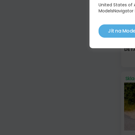
United States of
ModelsNavigator 
Jít na Mode
BELL
STA
DET
Skl