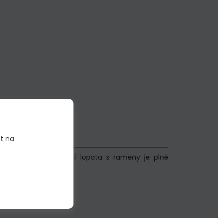
it na
-7 Concept X. Přední lopata s rameny je plně