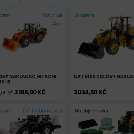
adem
Novinka!
Skladem
Akce
OVÝ NAKLADAČ HITACHI
CAT 910K KOLOVÝ NAKL
10-6
3 188,00 KČ
3 034,50 KČ
3,00 KČ
adem
Limitovaná edice!
Na objednávku