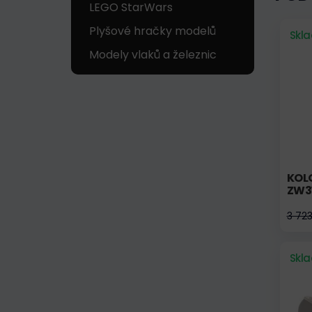
LEGO StarWars
Plyšové hračky modelů
Skl
Modely vlaků a železnic
KOL
ZW3
3 72
Skl