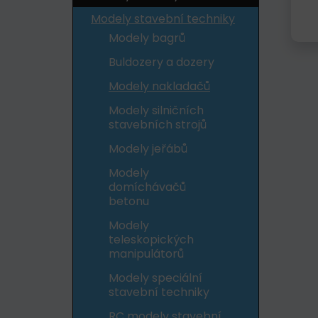
Modely stavební techniky
Modely bagrů
Buldozery a dozery
Modely nakladačů
Modely silničních
stavebních strojů
Modely jeřábů
Modely
domíchávačů
betonu
Modely
teleskopických
manipulátorů
Modely speciální
stavební techniky
RC modely stavební