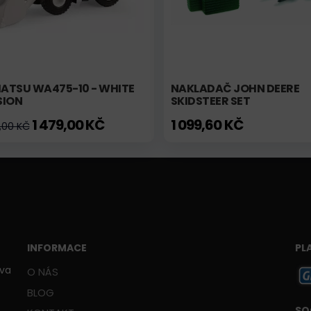
ATSU WA475-10 - WHITE
NAKLADAČ JOHN DEERE
SION
SKIDSTEER SET
1 479,00 KČ
1 099,60 KČ
,00 KČ
INFORMACE
PL
ava
O NÁS
BLOG
SO