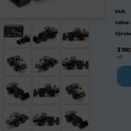
EAN:
Váha:
Výrobc
3 150
KČ