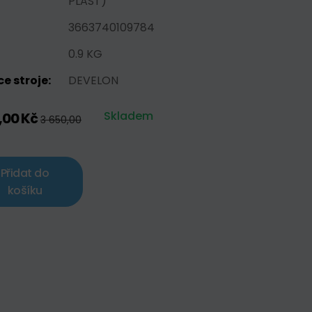
PLAST)
3663740109784
0.9 KG
e stroje:
DEVELON
Skladem
,00 Kč
3 650,00
Přidat do
košíku