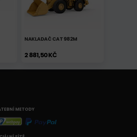
NAKLADAČ CAT 982M
2 881,50 KČ
ATEBNÍ METODY
CIÁLNÍ SÍTĚ