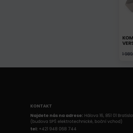
KOM
VER
1 989
KONTAKT
Najdete nás na adrese:
Hálova 16, 851 01 Bratisl
(budova SPŠ elektrotechnické, boční vchod)
t
el:
+421 948 068 744