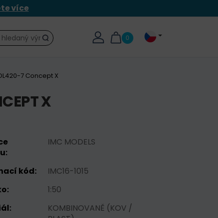
ěte více
0
Hledat
DL420-7 Concept X
CEPT X
ce
IMC MODELS
u:
nací kód:
IMC16-1015
o:
1:50
ál:
KOMBINOVANĚ (KOV /