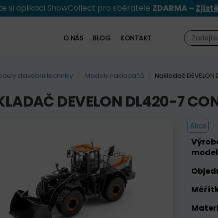
e si aplikaci ShowCollect pro sběratele
ZDARMA –
Zjist
O NÁS
BLOG
KONTAKT
dely stavební techniky
Modely nakladačů
Nakladač DEVELON 
LADAČ DEVELON DL420-7 CON
Akce
Výrob
model
Objed
Měřítk
Materi