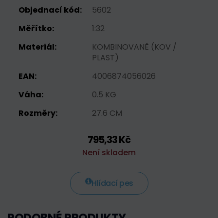
Objednací kód:
5602
Měřítko:
1:32
Materiál:
KOMBINOVANĚ (KOV /
PLAST)
EAN:
4006874056026
Váha:
0.5 KG
Rozměry:
27.6 CM
795,33 Kč
Není skladem
Hlídací pes
PODOBNÉ PRODUKTY