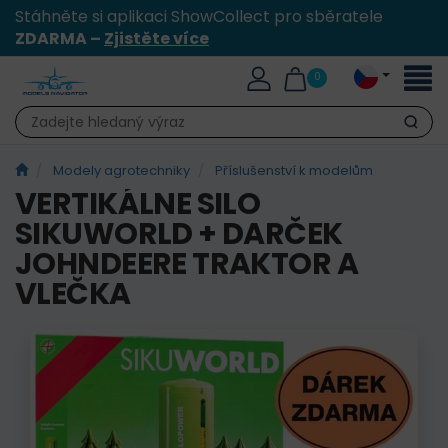
Stáhněte si aplikaci ShowCollect pro sběratele
ZDARMA –
Zjistěte více
Přepn
0
naviga
Hledat
Modely agrotechniky
Příslušenství k modelům
VERTIKÁLNE SILO
SIKUWORLD + DARČEK
JOHNDEERE TRAKTOR A
VLEČKA