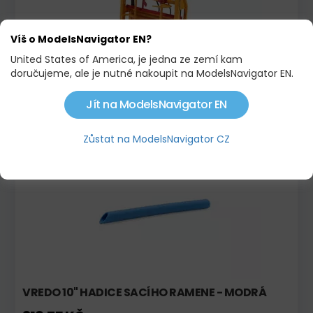
Víš o ModelsNavigator EN?
United States of America, je jedna ze zemí kam
doručujeme, ale je nutné nakoupit na ModelsNavigator EN.
MEIJER HOLLAND FRED 3-4 HD
1 148,00 KČ
Jít na ModelsNavigator EN
Zůstat na ModelsNavigator CZ
Skladem
Novinka!
VREDO 10" HADICE SACÍHO RAMENE - MODRÁ