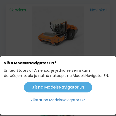
Skladem
Novinka!
HAMM HC200I C
Víš o ModelsNavigator EN?
United States of America, je jedna ze zemí kam
2 040,00 KČ
doručujeme, ale je nutné nakoupit na ModelsNavigator EN.
Jít na ModelsNavigator EN
Skladem
Novinka!
Zůstat na ModelsNavigator CZ