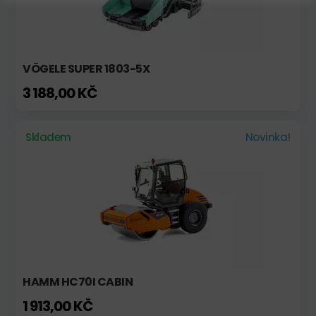
VÖGELE SUPER 1803-5X
3 188,00 KČ
Skladem
Novinka!
HAMM HC70I CABIN
1 913,00 KČ