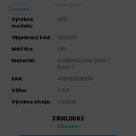
Novinka!
Výrobce
NZG
modelu:
Objednací kód:
NZG1105
Měřítko:
1:50
Materiál:
KOMBINOVANĚ (KOV /
PLAST)
EAN:
4251153506550
Váha:
1.1 KG
Výrobce stroje:
VÖGELE
3 800,00 Kč
Skladem