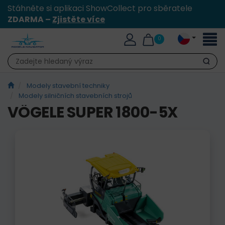
Stáhněte si aplikaci ShowCollect pro sběratele
ZDARMA –
Zjistěte více
Přepn
0
naviga
Hledat
Modely stavební techniky
Modely silničních stavebních strojů
VÖGELE SUPER 1800-5X