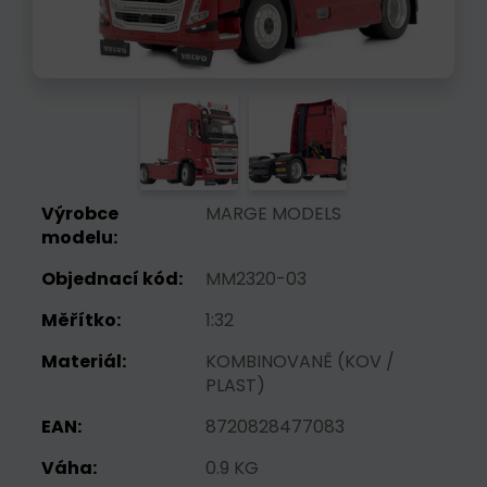
Výrobce
MARGE MODELS
modelu:
Objednací kód:
MM2320-03
Měřítko:
1:32
Materiál:
KOMBINOVANĚ (KOV /
PLAST)
EAN:
8720828477083
Váha:
0.9 KG