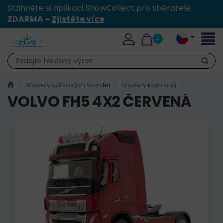
Stáhněte si aplikaci ShowCollect pro sběratele
ZDARMA –
Zjistěte více
Přepn
0
naviga
Hledat
Modely úžitkových vozidel
Modely kamionů
VOLVO FH5 4X2 ČERVENÁ