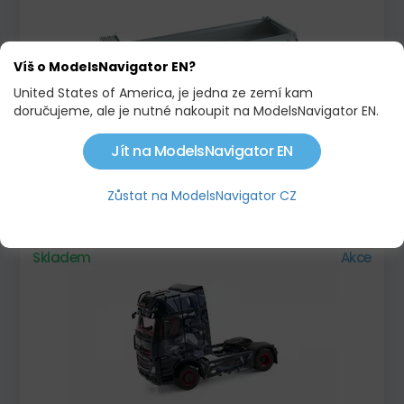
Víš o ModelsNavigator EN?
United States of America, je jedna ze zemí kam
doručujeme, ale je nutné nakoupit na ModelsNavigator EN.
Jít na ModelsNavigator EN
MEILLER GRANDLOAD MHPS 44.3-N
Zůstat na ModelsNavigator CZ
2 445,00 KČ
Skladem
Akce