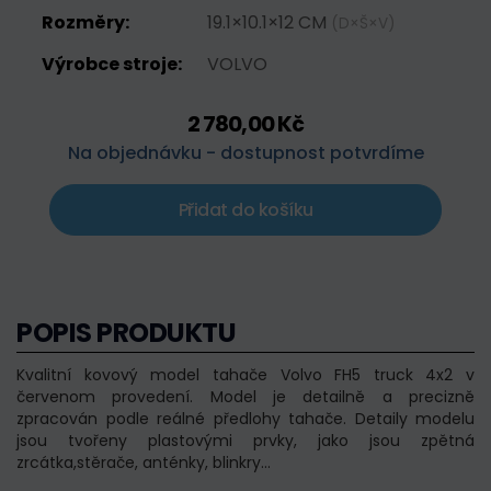
Rozměry:
19.1×10.1×12 CM
(D×Š×V)
Výrobce stroje:
VOLVO
2 780,00 Kč
Na objednávku - dostupnost potvrdíme
Přidat do košíku
POPIS PRODUKTU
Kvalitní kovový model tahače Volvo FH5 truck 4x2 v
červenom provedení. Model je detailně a precizně
zpracován podle reálné předlohy tahače. Detaily modelu
jsou tvořeny plastovými prvky, jako jsou zpětná
zrcátka,stěrače, anténky, blinkry...