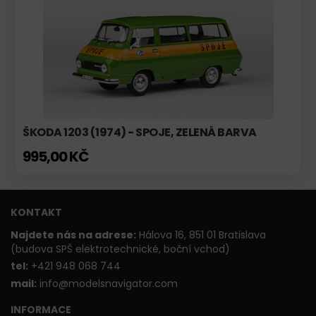
ŠKODA 1203 (1974) - SPOJE, ZELENÁ BARVA
995,00 KČ
KONTAKT
Najdete nás na adrese:
Hálova 16, 851 01 Bratislava
(budova SPŠ elektrotechnické, boční vchod)
t
el:
+421 948 068 744
mail:
info@modelsnavigator.com
INFORMACE