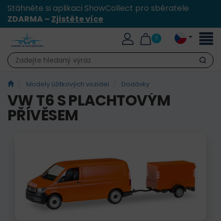
Stáhněte si aplikaci ShowCollect pro sběratele
ZDARMA –
Zjistěte více
Přepn
0
naviga
Hledat
Modely úžitkových vozidel
Dodávky
VW T6 S PLACHTOVÝM
PŘÍVĚSEM