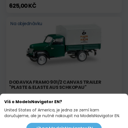
625,00 KČ
Na objednávku
DODAVKA FRAMO 901/2 CANVAS TRAILER
"PLASTE & ELASTE AUS SCHKOPAU"
420,75 KČ
Víš o ModelsNavigator EN?
United States of America, je jedna ze zemí kam
Na objednávku
doručujeme, ale je nutné nakoupit na ModelsNavigator EN.