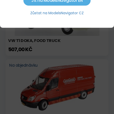
Jít na ModelsNavigator EN
Zůstat na ModelsNavigator CZ
VW T1 DOKA, FOOD TRUCK
507,00 KČ
Na objednávku