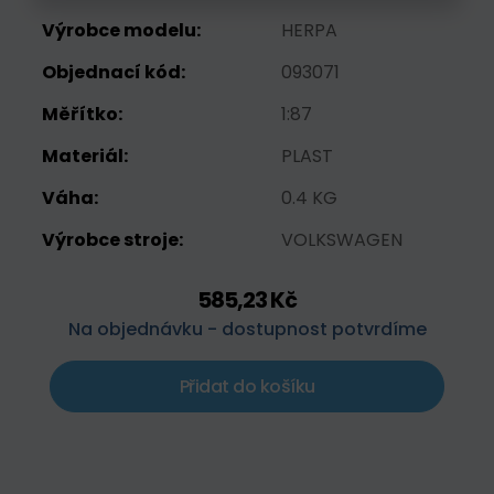
Výrobce modelu:
HERPA
Objednací kód:
093071
Měřítko:
1:87
Materiál:
PLAST
Váha:
0.4 KG
Výrobce stroje:
VOLKSWAGEN
585,23 Kč
Na objednávku - dostupnost potvrdíme
Přidat do košíku