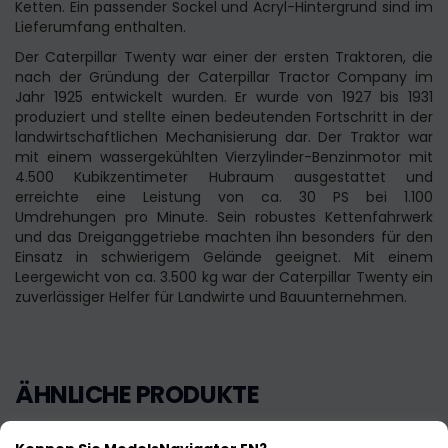
Ketten. Ein passender Sockel und Acryl-Hintergrund sind im
Lieferumfang enthalten.
Der Caterpillar Twenty war einer der ersten Traktoren, die
nach der Gründung der Caterpillar Tractor Company im
Jahr 1925 entwickelt wurden. Er wurde von 1927 bis 1931
produziert und stellte einen bedeutenden Fortschritt in der
landwirtschaftlichen Mechanisierung dar. Der Traktor war
mit einem wassergekühlten Vierzylinder-Benzinmotor mit
4.500 Kubikzentimeter Hubraum ausgestattet und
erreichte eine Leistung von ca. 30 PS bei 1.100
Umdrehungen pro Minute. Sein robustes Kettenfahrwerk
und das Dreiganggetriebe machten ihn besonders für den
Einsatz in schwierigem Gelände geeignet. Mit einem
Leergewicht von ca. 3.500 kg war der Caterpillar Twenty ein
zuverlässiger Helfer für Landwirte und Bauunternehmen.
ÄHNLICHE PRODUKTE