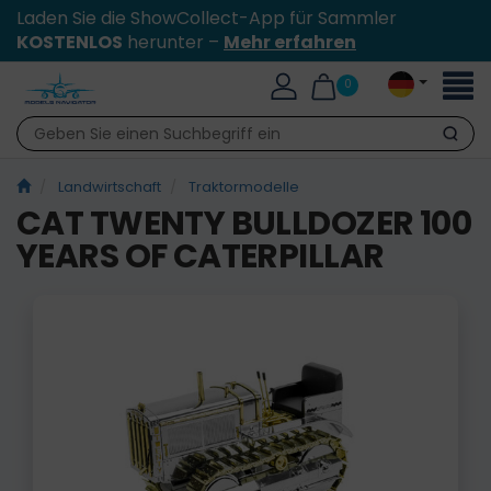
Laden Sie die ShowCollect-App für Sammler
KOSTENLOS
herunter –
Mehr erfahren
Toggl
0
naviga
Suche
Landwirtschaft
Traktormodelle
CAT TWENTY BULLDOZER 100
YEARS OF CATERPILLAR