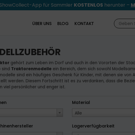
e ShowCollect-App für Sammler
KOSTENLOS
herunter –
M
ÜBER UNS
BLOG
KONTAKT
DELLZUBEHÖR
ktor
gehört zum Leben im Dorf und auch in den Vororten der Stad
 sind
Traktorenmodelle
ein Bereich, dem sich sowohl Modellsam
modelle sind ein häufiges Geschenk für Kinder, mit denen sie von
ellt werden. Diesem Fortschritt ist es zu verdanken, dass die Bezi
 viel persönlicher und enger ist.
men
Material
Alle
hinenhersteller
Lagerverfügbarkeit