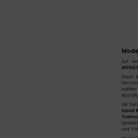
Mode
Auf de
MODEL
Unser A
hervorr
wählen
Abstell
Wir bie
David B
Trakto
landwir
und Tra