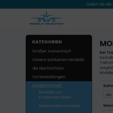
Laden Sie di
MO
KATEGORIEN
Großer Ausverkauf!
Der Tra
Deshalb
Unsere exklusiven Modelle
Traktor
die Nachrichten
ausgest
Modellen
Vorbestellungen
Landwirtschaft
Rah
Modelle von
Alle
Erntemaschinen
Rasenmähermodelle
Masc