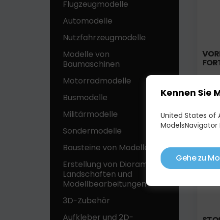
Flugzeugmodelle
Automodelle
Nutzfahrzeugmodelle
VOR
Modelle von
FOR
Baumaschinen
Motorradmodelle
Kennen Sie 
Busmodelle
Militärmodelle
United States of A
Auf 
ModelsNavigator 
Sondermodelle
Bausteine ​​von Modellen
Gehe zu Mo
Erstellung von Dioramen,
Landschaften und
Modellbearbeitungen
3D-Zubehör
Aufkleber und 2D-
STOS