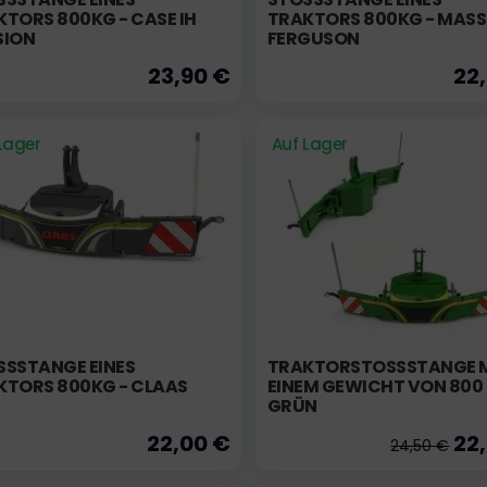
ORS 800KG - CASE IH V
RAKTORS 800KG - MASSE
ION
ERGUSON
23,90 €
22
Lager
Auf Lager
SSTANGE EINES T
TRAKTORSTOSSSTANGE MI
TORS 800KG - CLAAS
INEM GEWICHT VON 800 K
RÜN
22,00 €
22
24,50 €