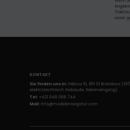
Wenn Sie
Angebot
Traktor
unser g
KONTAKT
Sie finden uns in:
Hálova 16, 851 01 Bratislava (SP
elektrotechnisch Gebäude, Nebeneingang)
T
el:
+421 948 068 744
Mail:
info@modelsnavigator.com