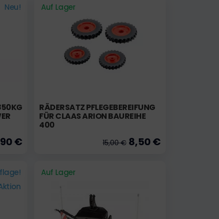
Neu!
Auf Lager
0KG -
RÄDERSATZ PFLEGEBEREIFUNG
WER
FÜR CLAAS ARION BAUREIHE
400
,90 €
8,50 €
15,00 €
uflage!
Auf Lager
Aktion