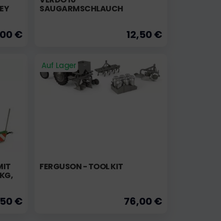
Y F
SAUGARMSCHLAUCH
,00 €
12,50 €
Auf Lager
T E
FERGUSON - TOOL KIT
G, G
,50 €
76,00 €