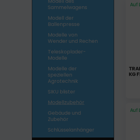
Modell des
Auf 
Sammelwagens
Modell der
Ballenpresse
Modelle von
Wender und Rechen
Teleskoplader-
Modelle
Modelle der
TRA
G F
speziellen
Agrotechnik
SIKU blister
Modellzubehör
Auf 
Gebäude und
Zubehör
Schlüsselanhänger