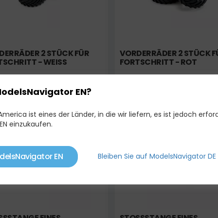
DERRÄDER 2 STÜCK FÜR
VORDERRÄDER 2 STÜCK F
TSCHRITT - WEISS
FORTSCHRITT - ROT
14,00 €
14
16,00 €
16,00 €
ModelsNavigator EN?
merica ist eines der Länder, in die wir liefern, es ist jedoch erford
Lager
Auf Lager
EN einzukaufen.
delsNavigator EN
Bleiben Sie auf ModelsNavigator DE
SSTANGE EINES T
STOSSSTANGE EINES T