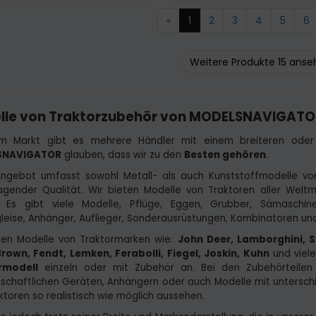
«
1
2
3
4
5
6
Weitere Produkte 15 ans
lle von Traktorzubehör von MODELSNAVIGATO
m Markt gibt es mehrere Händler mit einem breiteren oder
SNAVIGATOR
glauben, dass wir zu den
Besten gehören
.
ngebot umfasst sowohl Metall- als auch Kunststoffmodelle vo
agender Qualität. Wir bieten Modelle von Traktoren aller Wel
. Es gibt viele Modelle, Pflüge, Eggen, Grubber, Sämaschin
gleise, Anhänger, Auflieger, Sonderausrüstungen, Kombinatoren un
ten Modelle von Traktormarken wie:
John Deer, Lamborghini, 
rown, Fendt, Lemken, Ferabolli, Fiegel, Joskin, Kuhn
und viele
rmodell
einzeln oder mit Zubehör an. Bei den Zubehörteilen 
tschaftlichen Geräten, Anhängern oder auch Modelle mit unterschi
ktoren so realistisch wie möglich aussehen.