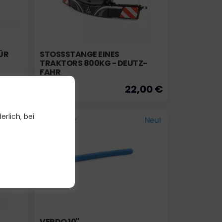
ÜR
STOSSSTANGE EINES T
RAKTORS 800KG - DEUTZ-F
AHR
,00 €
22,00 €
erlich, bei
Auf Lager
Neu!
VERDO 10"