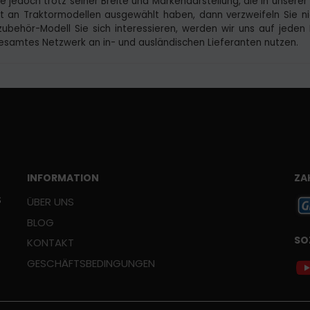
 jedoch trotz seiner Breite und Markendarstellung, die in unserer K
 an Traktormodellen ausgewählt haben, dann verzweifeln Sie nic
zubehör-Modell Sie sich interessieren, werden wir uns auf jeden 
esamtes Netzwerk an in- und ausländischen Lieferanten nutzen.
INFORMATION
ZA
Š
ÜBER UNS
BLOG
SO
KONTAKT
GESCHÄFTSBEDINGUNGEN