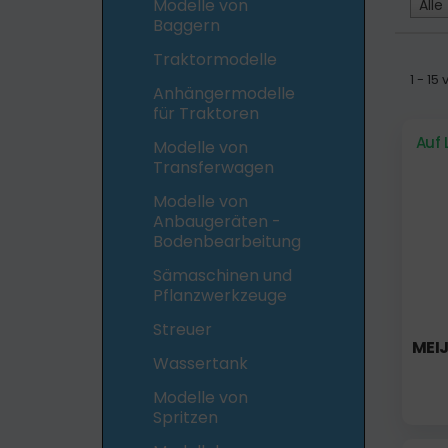
Modelle von
Alle
Baggern
Traktormodelle
1 - 1
Anhängermodelle
für Traktoren
Auf 
Modelle von
Transferwagen
Modelle von
Anbaugeräten -
Bodenbearbeitung
Sämaschinen und
Pflanzwerkzeuge
Streuer
MEIJ
Wassertank
Modelle von
Spritzen