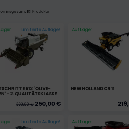
 von insgesamt 101 Produkte
Lager
Limitierte Auflage!
Auf Lager
SCHRITT E 512 "OLIVE-
NEW HOLLAND CR 11
N" - 2. QUALITÄTSKLASSE
250,00 €
219
333,00 €
Lager
Limitierte Auflage!
Auf Lager