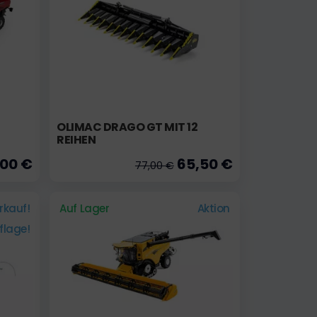
OLIMAC DRAGO GT MIT 12
REIHEN
,00 €
65,50 €
77,00 €
rkauf!
Auf Lager
Aktion
uflage!