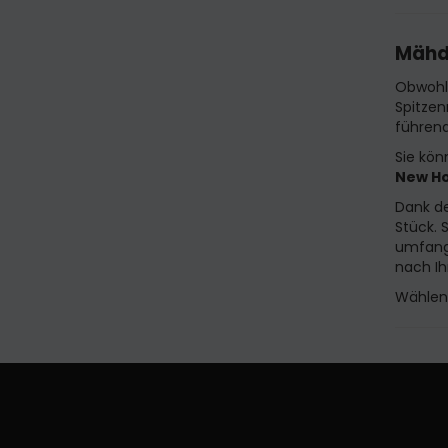
Mähd
Obwohl 
Spitzen
führend
Sie kö
New Ho
Dank de
Stück. 
umfangr
nach I
Wählen 