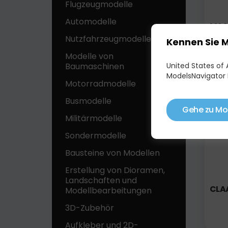
Flugzeugmodelle
Automodelle
MAS
Nutzfahrzeugmodelle
Kennen Sie 
Modelle von
United States of A
Baumaschinen
ModelsNavigator 
Motorradmodelle
Auf 
Busmodelle
Gehe zu Mo
Militärmodelle
Sondermodelle
Bausteine ​​von Modellen
Erstellung von Dioramen,
Landschaften und
CLA
Modellbearbeitungen
3D-Zubehör
Aufkleber und 2D-