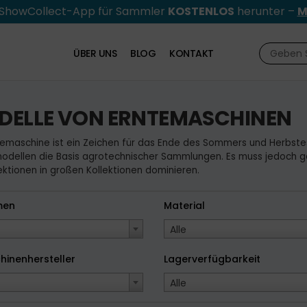
e ShowCollect-App für Sammler
KOSTENLOS
herunter –
M
ÜBER UNS
BLOG
KONTAKT
DELLE VON ERNTEMASCHINEN
temaschine ist ein Zeichen für das Ende des Sommers und Herbstes
modellen die Basis agrotechnischer Sammlungen. Es muss jedoch 
lektionen in großen Kollektionen dominieren.
men
Material
Alle
hinenhersteller
Lagerverfügbarkeit
Alle