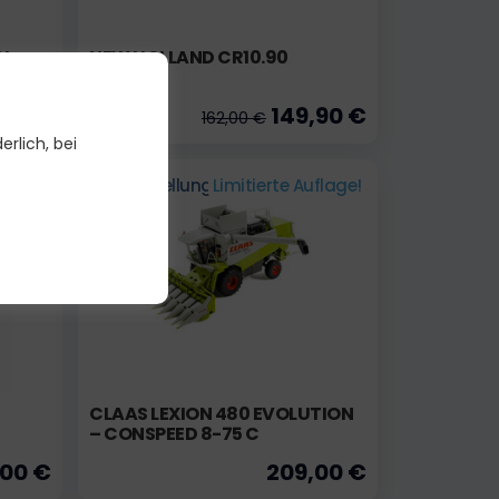
H
NEW HOLLAND CR10.90
00 €
149,90 €
162,00 €
erlich, bei
uflage!
auf Bestellung
Limitierte Auflage!
CLAAS LEXION 480 EVOLUTION
– CONSPEED 8-75 C
,00 €
209,00 €