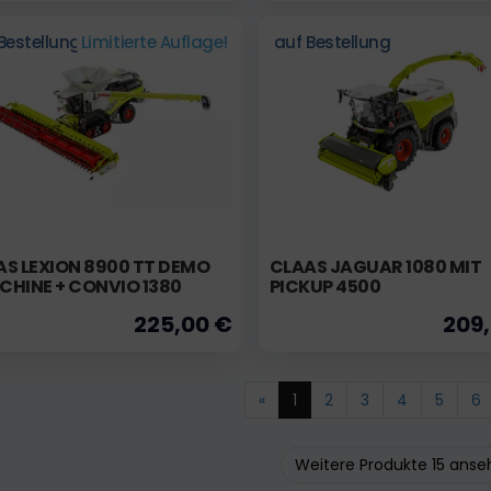
Bestellung
Limitierte Auflage!
auf Bestellung
S LEXION 8900 TT DEMO
CLAAS JAGUAR 1080 MIT
CHINE + CONVIO 1380
PICKUP 4500
225,00 €
209
«
1
2
3
4
5
6
Weitere Produkte 15 ans