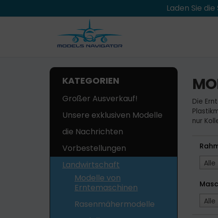
Laden Sie di
MO
KATEGORIEN
Großer Ausverkauf!
Die Ern
Plastik
Unsere exklusiven Modelle
nur Kol
die Nachrichten
Rah
Vorbestellungen
Alle
Landwirtschaft
Modelle von
Masc
Erntemaschinen
Alle
Rasenmähermodelle