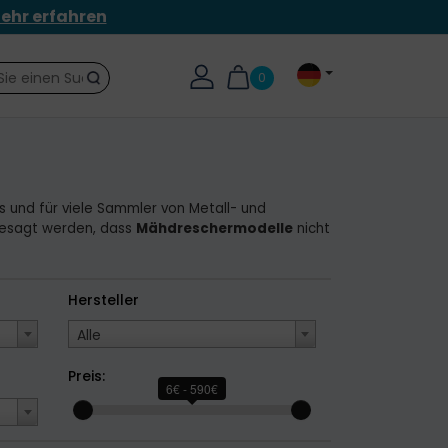
ehr erfahren
0
Suche
 und für viele Sammler von Metall- und
gesagt werden, dass
Mähdreschermodelle
nicht
Hersteller
Alle
Preis:
6€ - 590€