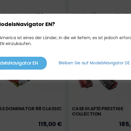
SEY FERGUSON 760
WAGEN FÜR COCHET GTS
MÄHBALKEN – GRÜN
ModelsNavigator EN?
124,00 €
50,
139,00 €
99,90 €
merica ist eines der Länder, in die wir liefern, es ist jedoch erford
EN einzukaufen.
Lager
auf Bestellung
Limitierte A
delsNavigator EN
Bleiben Sie auf ModelsNavigator DE
AS DOMINATOR 88 CLASSIC
CASE IH AF10 PRESTIGE
COLLECTION
119,00 €
185