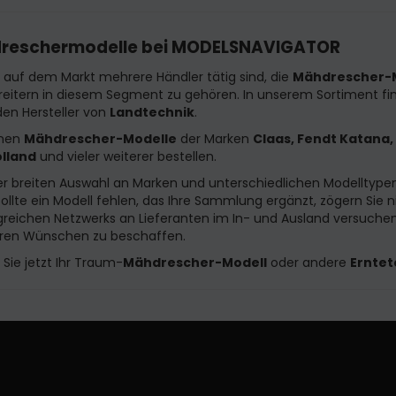
reschermodelle bei MODELSNAVIGATOR
auf dem Markt mehrere Händler tätig sind, die
Mähdrescher-
reitern in diesem Segment zu gehören. In unserem Sortiment f
en Hersteller von
Landtechnik
.
nnen
Mähdrescher-Modelle
der Marken
Claas, Fendt Katana, 
lland
und vieler weiterer bestellen.
r breiten Auswahl an Marken und unterschiedlichen Modelltype
Sollte ein Modell fehlen, das Ihre Sammlung ergänzt, zögern Sie n
eichen Netzwerks an Lieferanten im In- und Ausland versuchen 
hren Wünschen zu beschaffen.
Sie jetzt Ihr Traum-
Mähdrescher-Modell
oder andere
Erntet