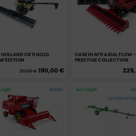
HOLLAND CR 11 GOLD
CASE IH AF11 AXIAL FLOW -
W EDITION
PRESTIGE COLLECTION
190,00 €
225
219,00 €
Lager
Aktion
Auf Lager
Ve
Limitierte A