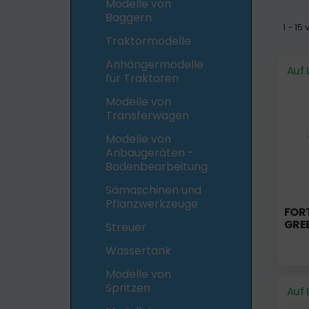
Modelle von
Baggern
1 - 15
Traktormodelle
Anhängermodelle
Auf 
für Traktoren
Modelle von
Transferwagen
Modelle von
Anbaugeräten -
Bodenbearbeitung
Sämaschinen und
Pflanzwerkzeuge
FORT
GREE
Streuer
Wassertank
Modelle von
Spritzen
Auf 