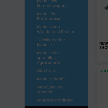
Modell des
Sammelwagens
Modell der
Ballenpresse
Modelle von
Wender und Rechen
Teleskoplader-
NEW 
Modelle
SHO
Modelle der
speziellen
Agrotechnik
SIKU blister
Auf 
Modellzubehör
Gebäude und
Zubehör
Schlüsselanhänger