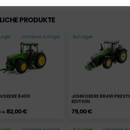
LICHE PRODUKTE
Lager
Limitierte Auflage!
Auf Lager
N DEERE 8400
JOHN DEERE 8R410 PREST
EDITION
82,00 €
75,00 €
0 €
Lager
Limitierte Auflage!
Auf Lager
Limitierte A