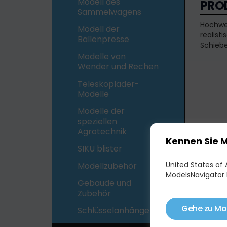
Modell des
PRO
Sammelwagens
Hochwer
Modell der
realis
Ballenpresse
Schiebe
Modelle von
Wender und Rechen
Teleskoplader-
Modelle
Modelle der
speziellen
Agrotechnik
Kennen Sie 
SIKU blister
United States of A
Modellzubehör
ModelsNavigator 
Gebäude und
Zubehör
Gehe zu Mo
Schlüsselanhänger