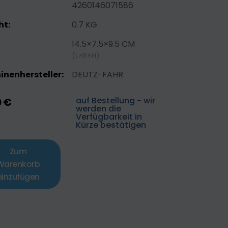
4260146071586
ht:
0.7 KG
14.5×7.5×9.5 CM
(L×B×H)
nenhersteller:
DEUTZ-FAHR
auf Bestellung - wir
0 €
werden die
Verfügbarkeit in
Kürze bestätigen
Zum
Warenkorb
hinzufügen