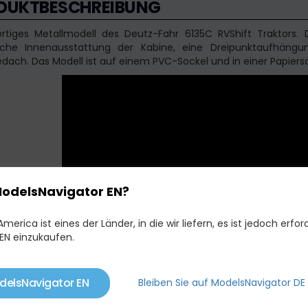
DUKTBESCHREIBUNG
tiges Metallmodell des Deutz-Fahr 6135C RVShift Traktors. D
tische Innenausstattung der Kabine, eine Dreipunktaufhän
dach. Das Modell ist auf einem PVC-Sockel und in einer Papiers
ModelsNavigator EN?
merica ist eines der Länder, in die wir liefern, es ist jedoch erford
EN einzukaufen.
delsNavigator EN
Bleiben Sie auf ModelsNavigator DE