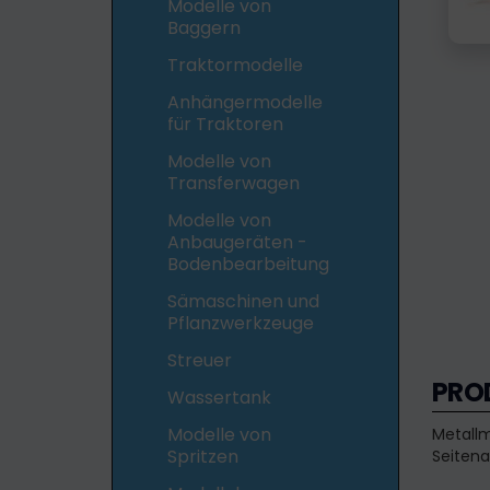
Modelle von
Baggern
Traktormodelle
Anhängermodelle
für Traktoren
Modelle von
Transferwagen
Modelle von
Anbaugeräten -
Bodenbearbeitung
Sämaschinen und
Pflanzwerkzeuge
Streuer
PRO
Wassertank
Modelle von
Metall
Spritzen
Seiten