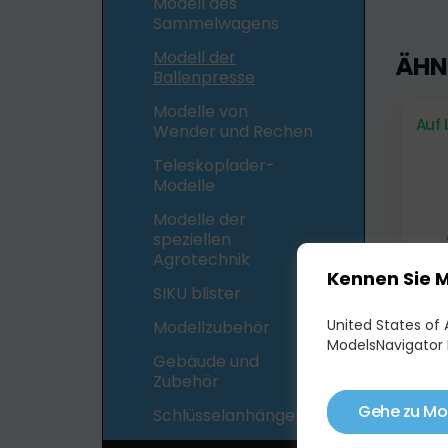
Modell des
Sammelwagens
Modell der
ÄHN
Ballenpresse
Modelle von
Auf 
Wender und Rechen
Teleskoplader-
Modelle
Modelle der
speziellen
Agrotechnik
Kennen Sie 
SIKU blister
United States of A
Modellzubehör
CLA
ModelsNavigator 
STO
Gebäude und
155
Zubehör
Gehe zu Mo
Schlüsselanhänger
Auf 