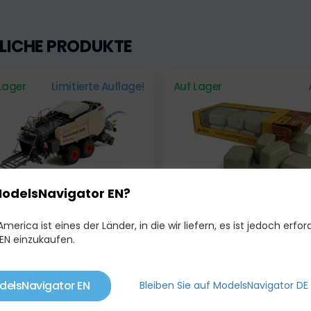
LICHE PRODUKTE
Lager
Limitierte Auflage!
Auf Lager
ModelsNavigator EN?
merica ist eines der Länder, in die wir liefern, es ist jedoch erford
AS QUADRANT 5300 FC
SET MIT 20 QUADRATISC
EN einzukaufen.
TZ
PAKETEN - GRÜN
,00 €
23,50 €
28,00 €
delsNavigator EN
Bleiben Sie auf ModelsNavigator DE
Lager
Limitierte Auflage!
Auf Lager