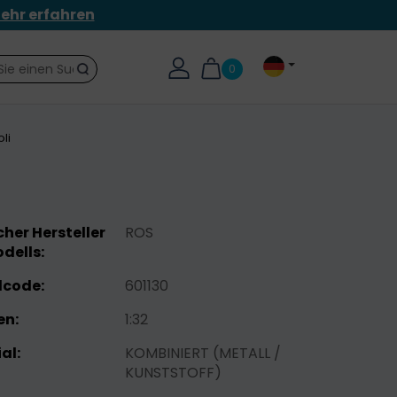
ehr erfahren
0
Suche
li
her Hersteller
ROS
dells:
lcode:
601130
n:
1:32
al:
KOMBINIERT (METALL /
KUNSTSTOFF)