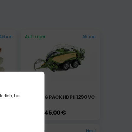
Aktion
Auf Lager
Aktion
erlich, bei
HEN
KRONE BIG PACK HDP II 1290 VC
145,00 €
169,00 €
Neu!
Auf Lager
Neu!