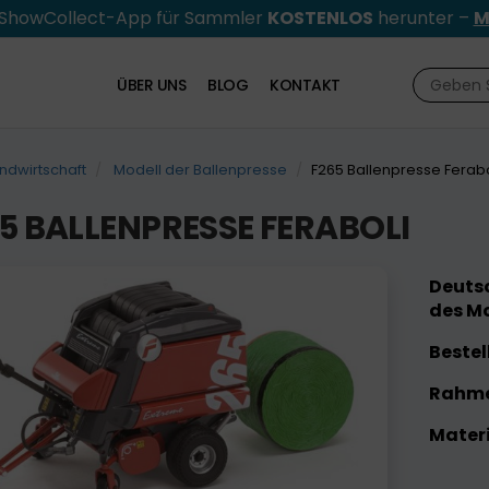
e ShowCollect-App für Sammler
KOSTENLOS
herunter –
M
ÜBER UNS
BLOG
KONTAKT
ndwirtschaft
Modell der Ballenpresse
F265 Ballenpresse Ferabo
5 BALLENPRESSE FERABOLI
Deutsc
des Mo
Bestel
Rahme
Materi