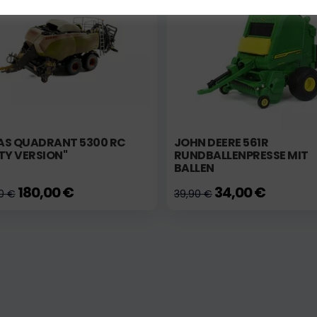
AS QUADRANT 5300 RC
JOHN DEERE 561R
TY VERSION"
RUNDBALLENPRESSE MIT
BALLEN
180,00 €
34,00 €
0 €
39,90 €