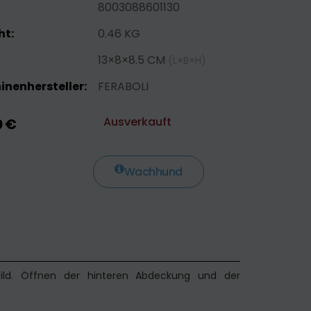
8003088601130
ht:
0.46 KG
13×8×8.5 CM
(L×B×H)
nenhersteller:
FERABOLI
Ausverkauft
0 €
Wachhund
rbild. Öffnen der hinteren Abdeckung und der