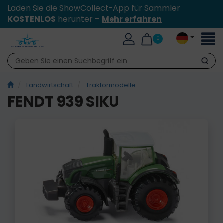
Laden Sie die ShowCollect-App für Sammler
KOSTENLOS
herunter –
Mehr erfahren
Toggl
0
naviga
Suche
Landwirtschaft
Traktormodelle
FENDT 939 SIKU