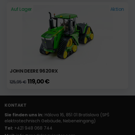
Auf Lager
Aktion
JOHN DEERE 9620RX
119,00 €
125,95 €
KONTAKT
Sie finden uns in:
Hálova 16, 851 01 Bratislava (SPŠ
elektrotechnisch Gebäude, Nebeneingang)
T
el:
+421 948 068 744