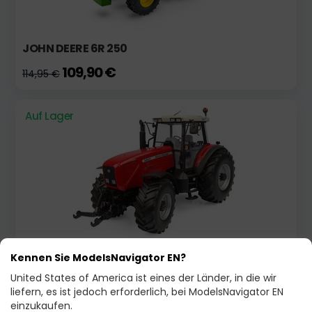
JOHN DEERE 6R 250
109,90 €
114,95 €
Auf Lager
MASSEY FERGUSON 8260 X-TRA
Kennen Sie ModelsNavigator EN?
United States of America ist eines der Länder, in die wir
79,00 €
liefern, es ist jedoch erforderlich, bei ModelsNavigator EN
einzukaufen.