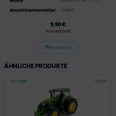
Maße:
6.5×4×4 CM
(L×B×H)
Maschinenhersteller:
FENDT
5,50 €
Ausverkauft
Wachhund
ÄHNLICHE PRODUKTE
Auf Lager
Aktion