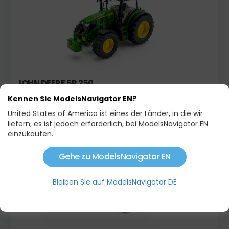
JOHN DEERE 6R 250
Kennen Sie ModelsNavigator EN?
109,90 €
114,95 €
United States of America ist eines der Länder, in die wir
liefern, es ist jedoch erforderlich, bei ModelsNavigator EN
Auf Lager
einzukaufen.
Gehe zu ModelsNavigator EN
Bleiben Sie auf ModelsNavigator DE