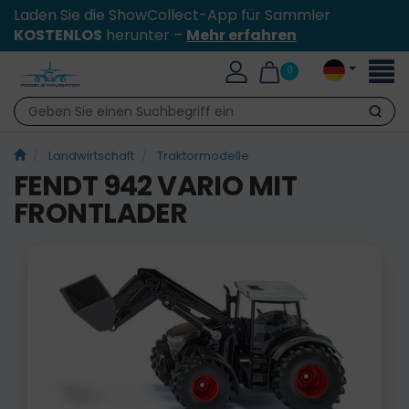
Laden Sie die ShowCollect-App für Sammler
KOSTENLOS
herunter –
Mehr erfahren
Toggl
0
naviga
Suche
Landwirtschaft
Traktormodelle
FENDT 942 VARIO MIT
FRONTLADER