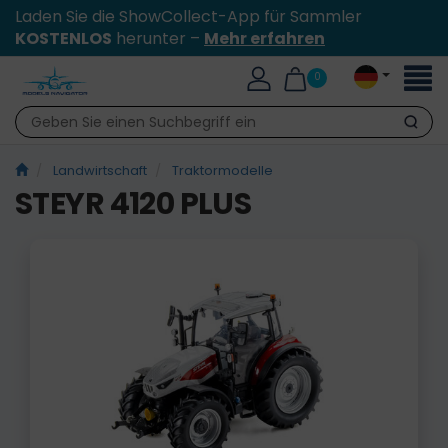
Laden Sie die ShowCollect-App für Sammler
KOSTENLOS
herunter –
Mehr erfahren
Toggl
0
naviga
Suche
Landwirtschaft
Traktormodelle
STEYR 4120 PLUS