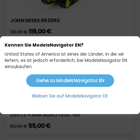
JOHN DEERE 9620RX
119,00 €
125,95 €
Kennen Sie ModelsNavigator EN?
Auf Lager
United States of America ist eines der Länder, in die wir
liefern, es ist jedoch erforderlich, bei ModelsNavigator EN
einzukaufen.
Gehe zu ModelsNavigator EN
Bleiben Sie auf ModelsNavigator DE
DEUTZ-FAHR AGROTRAC 150
55,00 €
89,90 €