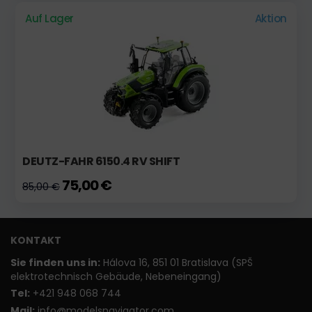
Auf Lager
Aktion
DEUTZ-FAHR 6150.4 RV SHIFT
75,00 €
85,00 €
KONTAKT
Sie finden uns in:
Hálova 16, 851 01 Bratislava (SPŠ
elektrotechnisch Gebäude, Nebeneingang)
T
el:
+421 948 068 744
Mail:
info@modelsnavigator.com