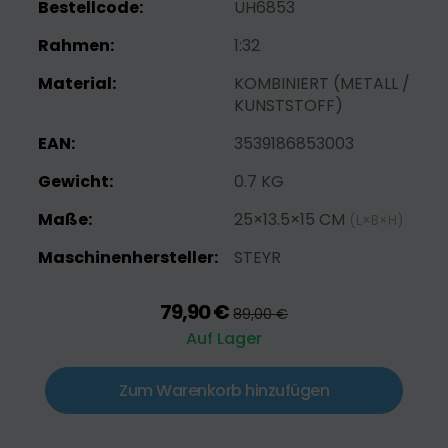
Bestellcode:
UH6853
Rahmen:
1:32
Material:
KOMBINIERT (METALL /
KUNSTSTOFF)
EAN:
3539186853003
Gewicht:
0.7 KG
Maße:
25×13.5×15 CM
(L×B×H)
Maschinenhersteller:
STEYR
79,90 €
89,00 €
Auf Lager
Zum Warenkorb hinzufügen