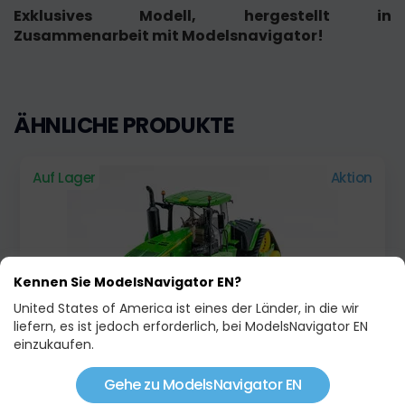
Exklusives Modell, hergestellt in
Zusammenarbeit mit Modelsnavigator!
ÄHNLICHE PRODUKTE
Auf Lager
Aktion
Kennen Sie ModelsNavigator EN?
United States of America ist eines der Länder, in die wir
liefern, es ist jedoch erforderlich, bei ModelsNavigator EN
einzukaufen.
JOHN DEERE 9620RX
Gehe zu ModelsNavigator EN
119,00 €
125,95 €