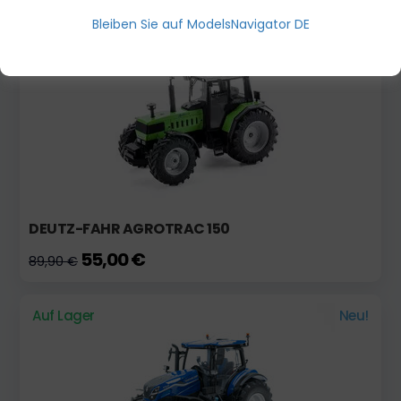
Bleiben Sie auf ModelsNavigator DE
Auf Lager
DEUTZ-FAHR AGROTRAC 150
55,00 €
89,90 €
Auf Lager
Neu!