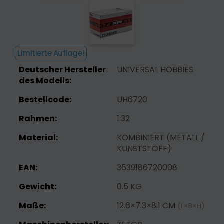
Limitierte Auflage!
Deutscher Hersteller
UNIVERSAL HOBBIES
des Modells:
Bestellcode:
UH6720
Rahmen:
1:32
Material:
KOMBINIERT (METALL /
KUNSTSTOFF)
EAN:
3539186720008
Gewicht:
0.5 KG
Maße:
12.6×7.3×8.1 CM
(L×B×H)