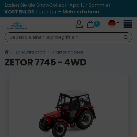
Laden Sie die ShowCollect-App für Sammler
KOSTENLOS
herunter –
Mehr erfahren
Toggl
0
naviga
Suche
Landwirtschaft
Traktormodelle
ZETOR 7745 - 4WD