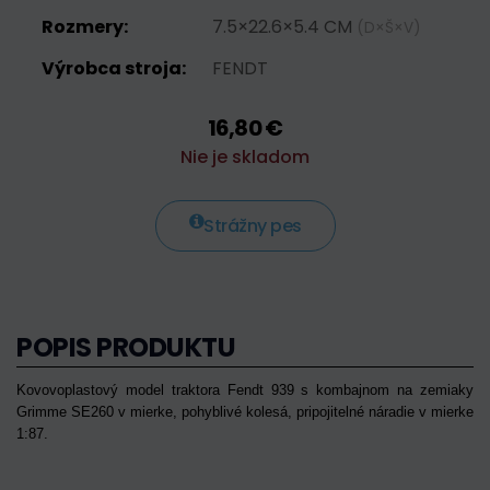
Rozmery:
7.5×22.6×5.4 CM
(D×Š×V)
Výrobca stroja:
FENDT
16,80 €
Nie je skladom
Strážny pes
POPIS PRODUKTU
Kovovoplastový model traktora Fendt 939 s kombajnom na zemiaky
Grimme SE260 v mierke, pohyblivé kolesá, pripojitelné náradie v mierke
1:87.