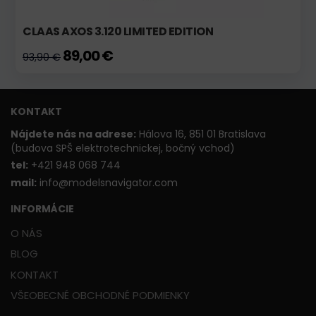
CLAAS AXOS 3.120 LIMITED EDITION
89,00 €
93,90 €
KONTAKT
Nájdete nás na adrese:
Hálova 16, 851 01 Bratislava
(budova SPŠ elektrotechnickej, bočný vchod)
t
el:
+421 948 068 744
mail:
info@modelsnavigator.com
INFORMÁCIE
O NÁS
BLOG
KONTAKT
VŠEOBECNÉ OBCHODNÉ PODMIENKY