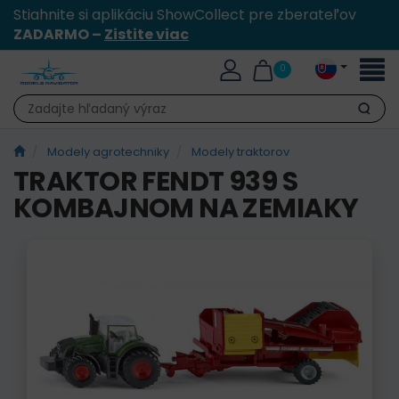
Stiahnite si aplikáciu ShowCollect pre zberateľov
ZADARMO –
Zistite viac
Toggl
0
naviga
Hľadať
Modely agrotechniky
Modely traktorov
TRAKTOR FENDT 939 S
KOMBAJNOM NA ZEMIAKY