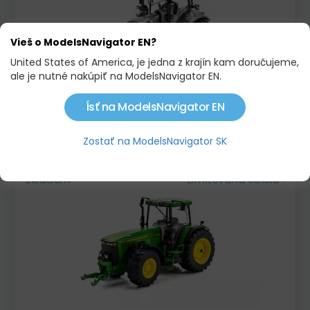
Vieš o ModelsNavigator EN?
United States of America, je jedna z krajín kam doručujeme,
ale je nutné nakúpiť na ModelsNavigator EN.
Ísť na ModelsNavigator EN
CLAAS AXION 9.420 CMATIC GREY
125,90 €
135,90 €
Zostať na ModelsNavigator SK
Skladom
Limitovaná edícia !