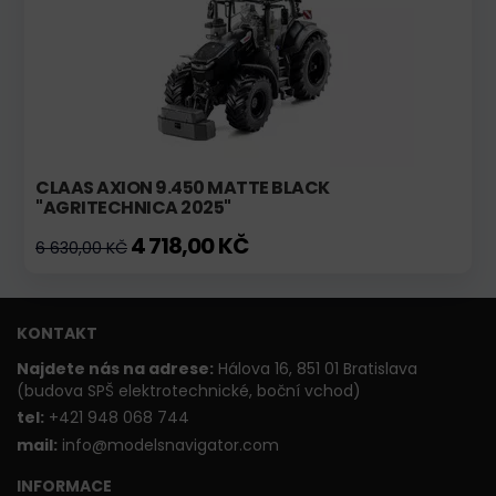
CLAAS AXION 9.450 MATTE BLACK
"AGRITECHNICA 2025"
4 718,00 KČ
6 630,00 KČ
KONTAKT
Najdete nás na adrese:
Hálova 16, 851 01 Bratislava
(budova SPŠ elektrotechnické, boční vchod)
t
el:
+421 948 068 744
mail:
info@modelsnavigator.com
INFORMACE