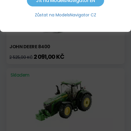
Jít na ModelsNavigator EN
Zůstat na ModelsNavigator CZ
JOHN DEERE 8400
2 091,00 KČ
2 525,00 KČ
Skladem