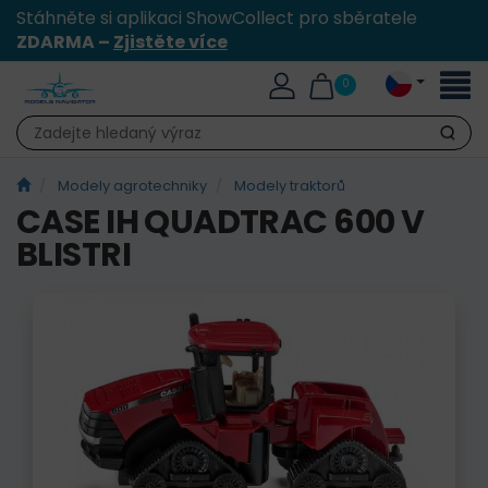
Stáhněte si aplikaci ShowCollect pro sběratele
ZDARMA –
Zjistěte více
Přepn
0
naviga
Hledat
Modely agrotechniky
Modely traktorů
CASE IH QUADTRAC 600 V
BLISTRI