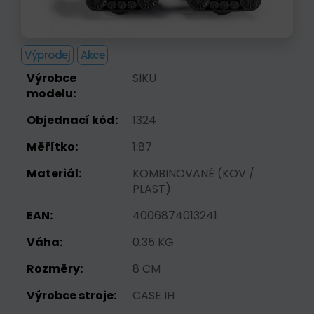
Výprodej
Akce
Výrobce
SIKU
modelu:
Objednací kód:
1324
Měřítko:
1:87
Materiál:
KOMBINOVANĚ (KOV /
PLAST)
EAN:
4006874013241
Váha:
0.35 KG
Rozměry:
8 CM
Výrobce stroje:
CASE IH