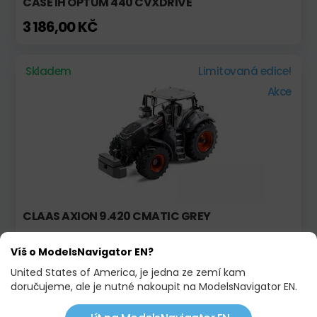
CASE IH OPTUM 440 CVXDRIVE
3 186,00 KČ
Skladem
Limitovaná edice!
Akce
CLAAS AXION 9.420 CMATIC GREY
3 130,00 KČ
3 390,00 KČ
Víš o ModelsNavigator EN?
United States of America, je jedna ze zemí kam
Skladem
Limitovaná edice!
doručujeme, ale je nutné nakoupit na ModelsNavigator EN.