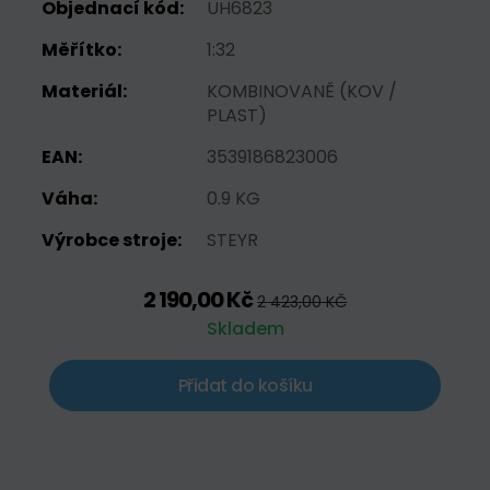
Objednací kód:
UH6823
Měřítko:
1:32
Materiál:
KOMBINOVANĚ (KOV /
PLAST)
EAN:
3539186823006
Váha:
0.9 KG
Výrobce stroje:
STEYR
2 190,00 Kč
2 423,00 KČ
Skladem
Přidat do košíku