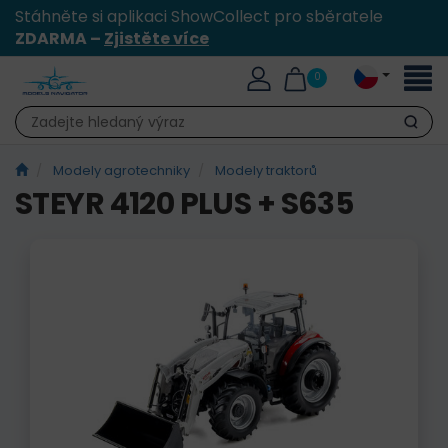
Stáhněte si aplikaci ShowCollect pro sběratele
ZDARMA –
Zjistěte více
Přepn
0
naviga
Hledat
Modely agrotechniky
Modely traktorů
STEYR 4120 PLUS + S635