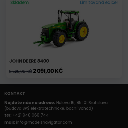
Skladem
Limitovaná edice!
JOHN DEERE 8400
2 091,00 KČ
2 525,00 KČ
KONTAKT
Najdete nás na adrese:
Hálova 16, 851 01 Bratislava
(budova SPŠ elektrotechnické, boční vchod)
t
el:
+421 948 068 744
mail:
info@modelsnavigator.com