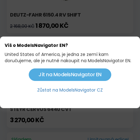
DEUTZ-FAHR 6150.4 RV SHIFT
1 870,00 KČ
2 168,00 KČ
Skladem
Víš o ModelsNavigator EN?
United States of America, je jedna ze zemí kam
doručujeme, ale je nutné nakoupit na ModelsNavigator EN.
Jít na ModelsNavigator EN
Zůstat na ModelsNavigator CZ
STEYR CERVUS 6440 CVT
3 270,00 KČ
Skladem
Limitovaná edice!