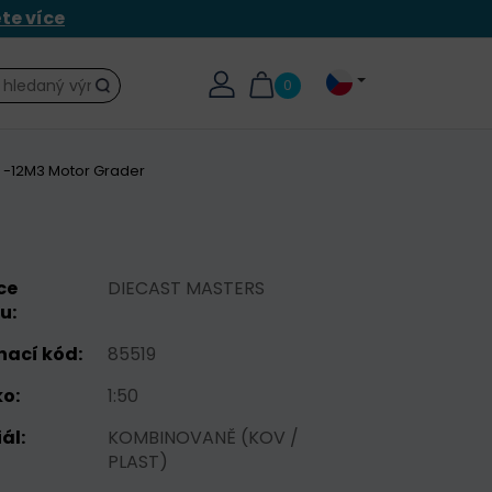
ěte více
0
Hledat
 -12M3 Motor Grader
ce
DIECAST MASTERS
u:
nací kód:
85519
o:
1:50
ál:
KOMBINOVANĚ (KOV /
PLAST)