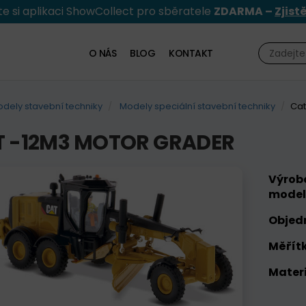
e si aplikaci ShowCollect pro sběratele
ZDARMA –
Zjist
O NÁS
BLOG
KONTAKT
dely stavební techniky
Modely speciální stavební techniky
Cat
T -12M3 MOTOR GRADER
Výrob
model
Objed
Měřítk
Materi