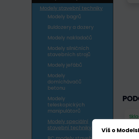
Modely stavební techniky
Modely bagrů
Buldozery a dozery
Modely nakladačů
Modely silničních
stavebních strojů
Modely jeřábů
Modely
domíchávačů
betonu
POD
Modely
teleskopických
manipulátorů
Skl
Modely speciální
stavební techniky
Víš o Models
RC modely stavební