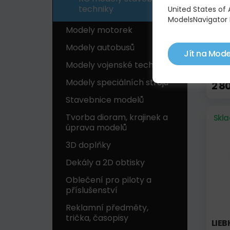
techniky
United States of
ModelsNavigator 
Modely motorek
Modely autobusů
Jít na Mode
Modely vojenské techniky
CAT
Modely speciálních strojů
2 8
Stavebnice modelů
Tvorba dioram, krajinek a
Skl
úprava modelů
3D doplňky
Dekály a 2D obtisky
Oblečení pro piloty a
příslušenství
Reklamní předměty,
trička, časopisy
LIEB