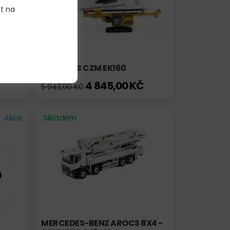
it na
CAT 330 S CZM EK160
4 845,00 KČ
5 942,00 KČ
Akce
Skladem
MERCEDES-BENZ AROCS 8X4 -