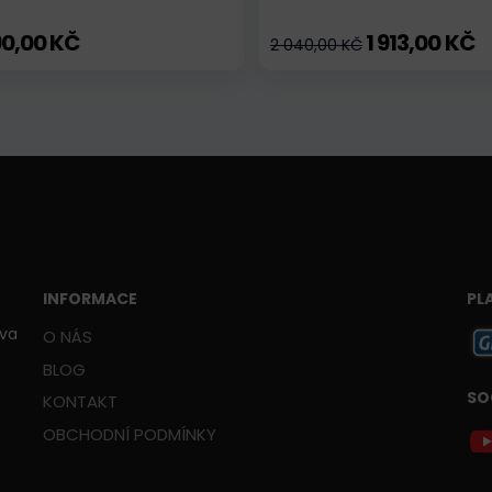
90,00 KČ
1 913,00 KČ
2 040,00 KČ
INFORMACE
PL
ava
O NÁS
BLOG
SO
KONTAKT
OBCHODNÍ PODMÍNKY