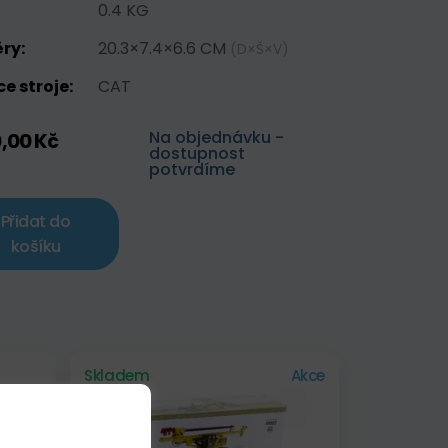
0.4 KG
ry:
20.3×7.4×6.6 CM
(D×Š×V)
e stroje:
CAT
Na objednávku -
0,00 Kč
dostupnost
potvrdíme
Přidat do
košíku
Skladem
Akce