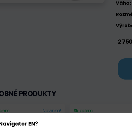
Váha:
Rozmě
Výrobc
2 75
OBNÉ PRODUKTY
adem
Novinka!
Skladem
Navigator EN?