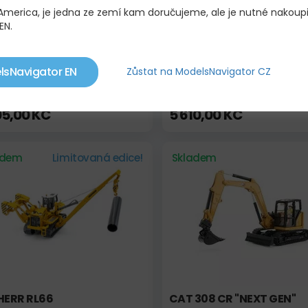
 America, je jedna ze zemí kam doručujeme, ale je nutné nakoup
EN.
lsNavigator EN
Zůstat na ModelsNavigator CZ
 AP655 ASPHALT PAVER
CAT 24 MOTOR GRADER
05,00 KČ
5 610,00 KČ
adem
Limitovaná edice!
Skladem
HERR RL66
CAT 308 CR "NEXT GEN"