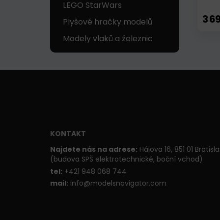
LEGO StarWars
3 6
Plyšové hračky modelů
Modely vlaků a železnic
KONTAKT
Najdete nás na adrese:
Hálova 16, 851 01 Bratisl
(budova SPŠ elektrotechnické, boční vchod)
t
el:
+421 948 068 744
mail:
info@modelsnavigator.com