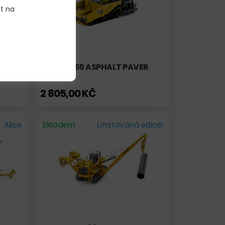
it na
D
CAT AP655 ASPHALT PAVER
2 805,00 KČ
Akce
Skladem
Limitovaná edice!