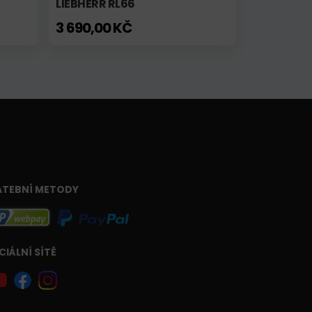
LIEBHERR RL66
3 690,00 KČ
ATEBNÍ METODY
CIÁLNÍ SÍTĚ