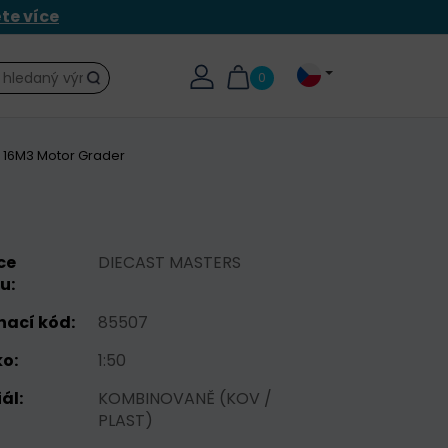
ěte více
0
Hledat
 16M3 Motor Grader
ce
DIECAST MASTERS
u:
nací kód:
85507
o:
1:50
ál:
KOMBINOVANĚ (KOV /
PLAST)