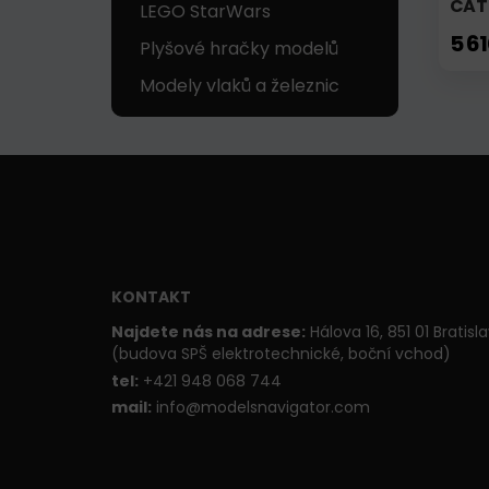
CAT
LEGO StarWars
5 6
Plyšové hračky modelů
Modely vlaků a železnic
KONTAKT
Najdete nás na adrese:
Hálova 16, 851 01 Bratisl
(budova SPŠ elektrotechnické, boční vchod)
t
el:
+421 948 068 744
mail:
info@modelsnavigator.com