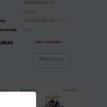
4897069495078
0.4 KG
ry:
24.2×10.5×9.8 CM
(D×Š×V)
e stroje:
CAT
Není skladem
,00 Kč
Hlídací pes
vinka!
Skladem
Novinka!