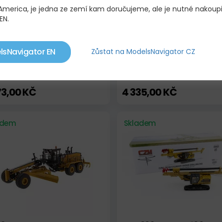
 America, je jedna ze zemí kam doručujeme, ale je nutné nakoup
EN.
lsNavigator EN
Zůstat na ModelsNavigator CZ
CEDES-BENZ AROCS 8X4 -
CATERPILLAR PM622 COL
WING S43 SX
PLANER
73,00 KČ
4 335,00 KČ
adem
Skladem