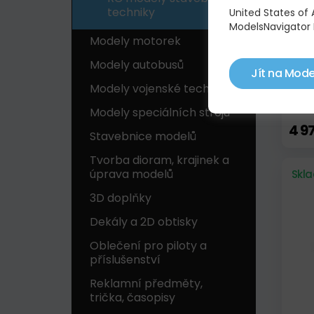
techniky
United States of
ModelsNavigator 
Modely motorek
Modely autobusů
Jít na Mode
Modely vojenské techniky
MER
SCH
Modely speciálních strojů
4 9
Stavebnice modelů
Tvorba dioram, krajinek a
úprava modelů
Skl
3D doplňky
Dekály a 2D obtisky
Oblečení pro piloty a
příslušenství
Reklamní předměty,
trička, časopisy