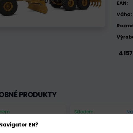
EAN:
Váha:
Rozmě
Výrobc
4 157
OBNÉ PRODUKTY
adem
Skladem
No
Navigator EN?