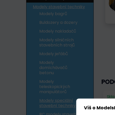
Modely stavební techniky
Modely bagrů
Buldozery a dozery
Modely nakladačů
Modely silničních
stavebních strojů
Modely jeřábů
Modely
domíchávačů
betonu
POD
Modely
teleskopických
manipulátorů
Skl
Modely speciální
stavební techniky
Víš o Models
RC modely stavební