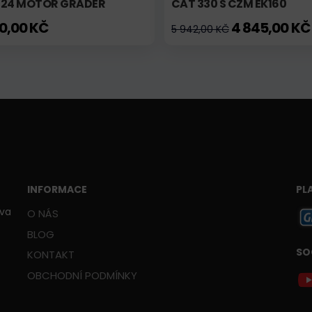
 24 MOTOR GRADER
CAT 330 S CZM EK160
10,00 KČ
4 845,00 KČ
5 942,00 KČ
INFORMACE
PL
ava
O NÁS
BLOG
SO
KONTAKT
OBCHODNÍ PODMÍNKY