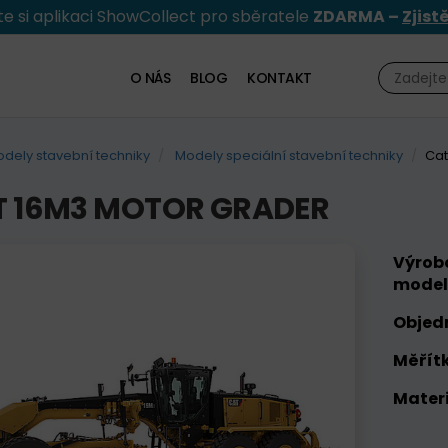
e si aplikaci ShowCollect pro sběratele
ZDARMA –
Zjist
O NÁS
BLOG
KONTAKT
dely stavební techniky
Modely speciální stavební techniky
Cat
T 16M3 MOTOR GRADER
Výrob
model
Objed
Měřítk
Materi