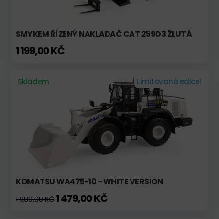
SMYKEM ŘÍZENÝ NAKLADAČ CAT 259D3 ŽLUTÁ
1 199,00 KČ
Skladem
Limitovaná edice!
KOMATSU WA475-10 - WHITE VERSION
1 479,00 KČ
1 989,00 KČ