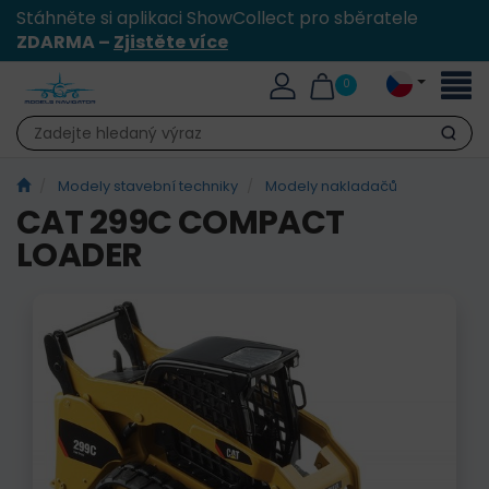
Stáhněte si aplikaci ShowCollect pro sběratele
ZDARMA –
Zjistěte více
Přepn
0
naviga
Hledat
Modely stavební techniky
Modely nakladačů
CAT 299C COMPACT
LOADER