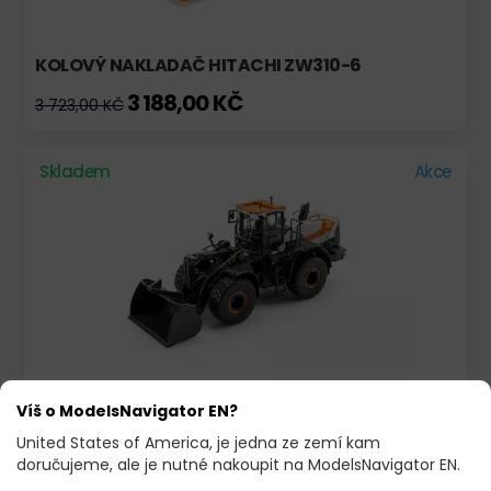
KOLOVÝ NAKLADAČ HITACHI ZW310-6
3 188,00 KČ
3 723,00 KČ
Skladem
Akce
NAKLADAČ DEVELON DL420-7 CONCEPT X
Víš o ModelsNavigator EN?
3 150,00 KČ
3 650,00 KČ
United States of America, je jedna ze zemí kam
doručujeme, ale je nutné nakoupit na ModelsNavigator EN.