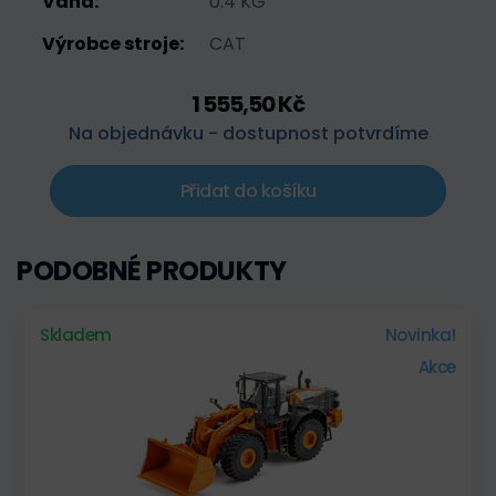
Váha:
0.4 KG
Výrobce stroje:
CAT
1 555,50 Kč
Na objednávku - dostupnost potvrdíme
Přidat do košíku
PODOBNÉ PRODUKTY
Skladem
Novinka!
Akce