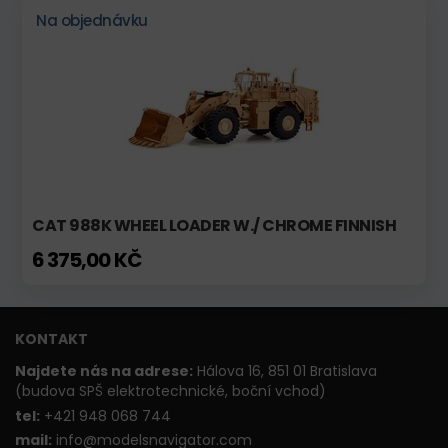
Na objednávku
CAT 988K WHEEL LOADER W./ CHROME FINNISH
6 375,00 KČ
KONTAKT
Najdete nás na adrese:
Hálova 16, 851 01 Bratislava
(budova SPŠ elektrotechnické, boční vchod)
t
el:
+421 948 068 744
mail:
info@modelsnavigator.com